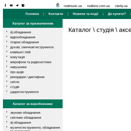
realmusic.ua
realkino.com.ua
clarity.ua
Головна
|
Контакти
|
Новини та події
|
Де купити?
Каталог за призначенням
Каталог
\
студія
\
акс
dj обладнання
відеообладнання
гітарне обладнання
духові, смичкові інструменти
клавішні і midi
комутація
мікрофони та радіосистеми
навушники
про аудіо
рекордери / диктофони
світло
студія
ударні інструменти
Каталог за виробниками
звукове обладнання
світлове обладнання
dj обладнання
музичні інструменти, обладнання