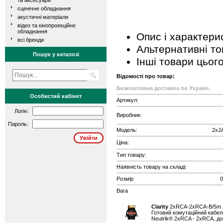
та аксесуари
сценічне обладнання
акустичні матеріали
відео та кінопроекційне
обладнання
Опис і характери
всі бренди
Альтернативні т
Пошук у каталозі
Інші товари цьог
Відомості про товар:
Безкоштовна доставка по Україні.
Особистий кабінет
Артикул:
Логін:
Виробник:
Пароль:
Модель:
2xJ
Ціна:
Тип товару:
Наявність товару на складі:
Розмір
0
Вага
Clarity
2xRCA-2xRCA-B/5
Готовий комутаційний кабел
Neutrik® 2xRCA - 2xRCA, д