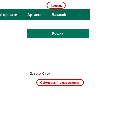
Кошик
ні проєкти
|
Артисти
|
Вакансії
Кошик
Всього:
0
грн.