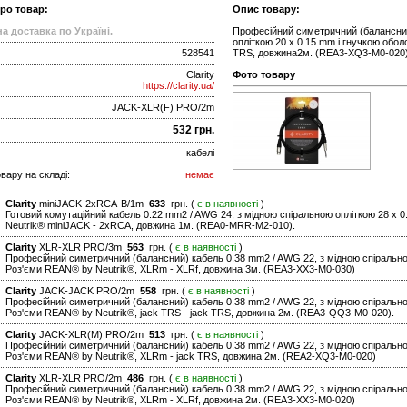
про товар:
Опис товару:
а доставка по Україні.
Професійний симетричний (балансний
опліткою 20 x 0.15 mm і гнучкою обол
528541
TRS, довжина2м. (REA3-XQ3-M0-020
Clarity
Фото товару
https://clarity.ua/
JACK-XLR(F) PRO/2m
532 грн.
кабелі
вару на складі:
немає
Clarity
miniJACK-2xRCA-B/1m
633
грн. (
є в наявності
)
Готовий комутаційний кабель 0.22 mm2 / AWG 24, з мідною спіральною опліткою 28 x
Neutrik® miniJACK - 2xRCA, довжина 1м. (REA0-MRR-M2-010).
Clarity
XLR-XLR PRO/3m
563
грн. (
є в наявності
)
Професійний симетричний (балансний) кабель 0.38 mm2 / AWG 22, з мідною спірально
Роз'єми REAN® by Neutrik®, XLRm - XLRf, довжина 3м. (REA3-XX3-M0-030)
Clarity
JACK-JACK PRO/2m
558
грн. (
є в наявності
)
Професійний симетричний (балансний) кабель 0.38 mm2 / AWG 22, з мідною спірально
Роз'єми REAN® by Neutrik®, jack TRS - jack TRS, довжина 2м. (REA3-QQ3-M0-020).
Clarity
JACK-XLR(M) PRO/2m
513
грн. (
є в наявності
)
Професійний симетричний (балансний) кабель 0.38 mm2 / AWG 22, з мідною спірально
Роз'єми REAN® by Neutrik®, XLRm - jack TRS, довжина 2м. (REA2-XQ3-M0-020)
Clarity
XLR-XLR PRO/2m
486
грн. (
є в наявності
)
Професійний симетричний (балансний) кабель 0.38 mm2 / AWG 22, з мідною спірально
Роз'єми REAN® by Neutrik®, XLRm - XLRf, довжина 2м. (REA3-XX3-M0-020)