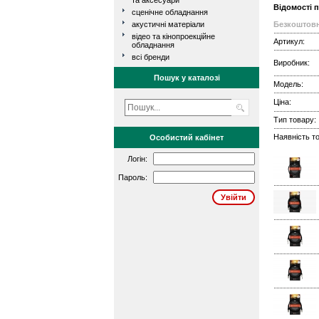
та аксесуари
Відомості 
сценічне обладнання
акустичні матеріали
Безкоштовн
відео та кінопроекційне
Артикул:
обладнання
всі бренди
Виробник:
Пошук у каталозі
Модель:
Ціна:
Тип товару:
Наявність то
Особистий кабінет
Логін:
Пароль: