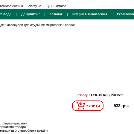
realkino.com.ua
clarity.ua
QSC Ukraine
а події
|
Де купити?
|
Каталог
|
Інтернет-замовлення
|
Реалізова
дія
\
аксесуари для студійних мікрофонів
\
кабелі
Clarity
JACK-XLR(F) PRO/2m
532 грн.
КУПИТИ
 і характеристики
ернативні товари
 товари цього виробника розділу