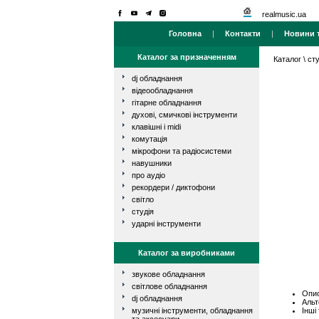
realmusic.ua
Головна
|
Контакти
|
Новини т
Каталог за призначенням
Каталог
\
сту
dj обладнання
відеообладнання
гітарне обладнання
духові, смичкові інструменти
клавішні і midi
комутація
мікрофони та радіосистеми
навушники
про аудіо
рекордери / диктофони
світло
студія
ударні інструменти
Каталог за виробниками
звукове обладнання
світлове обладнання
Опис
dj обладнання
Альт
Інші
музичні інструменти, обладнання