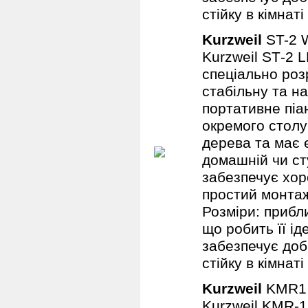
стійку в кімнаті
Kurzweil
ST-2
Kurzweil ST‑2 
спеціально роз
стабільну та н
портативне піа
окремого столу 
дерева та має 
домашній чи ст
забезпечує хоро
простий монтаж
Розміри: прибли
що робить її ід
забезпечує доб
стійку в кімнаті
Kurzweil
KMR
Kurzweil KMR‑1