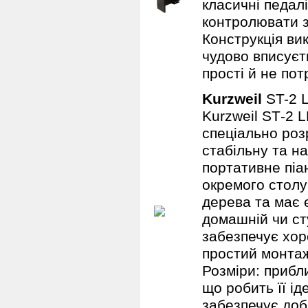
класичні педалі
контролювати з
Конструкція ви
чудово вписуєт
прості й не по
Kurzweil
ST-2 
Kurzweil ST‑2 
спеціально роз
стабільну та н
портативне піа
окремого столу 
дерева та має 
домашній чи ст
забезпечує хоро
простий монтаж
Розміри: прибли
що робить її ід
забезпечує доб