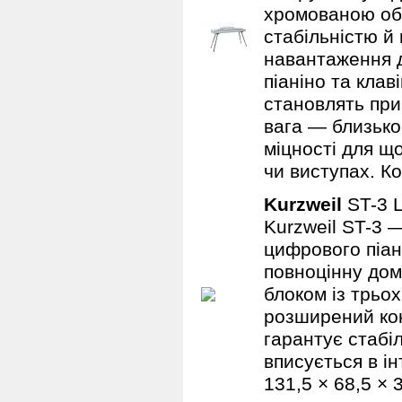
хромованою обр
стабільністю й
навантаження д
піаніно та клав
становлять при
вага — близько 
міцності для щ
чи виступах. Ко
Kurzweil
ST-3 
Kurzweil ST-3 
цифрового піан
повноцінну до
блоком із трьох
розширений кон
гарантує стабі
вписується в ін
131,5 × 68,5 × 