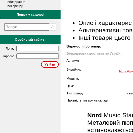
обладнання
всі бренди
Пошук у каталозі
Опис і характерис
Альтернативні то
Інші товари цього
Особистий кабінет
Відомості про товар:
Логін:
Безкоштовна доставка по Україні.
Пароль:
Артикул:
Виробник:
https://w
Модель:
Ціна:
Тип товару:
сті
Наявність товару на складі:
Nord
Music St
Металевий пюпі
встановлюється