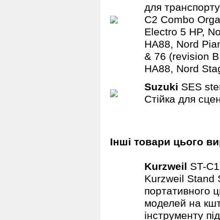
для транспорту
C2 Combo Organ,
Electro 5 HP, N
HA88, Nord Pian
& 76 (revision 
HA88, Nord Sta
Suzuki
SES ste
Стійка для сцен
Інші товари цього ви
Kurzweil
ST-C
Kurzweil Stand
портативного ц
моделей на кшт
інструменту під