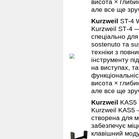
висота × глибин
але все ще зру
Kurzweil
ST-4
Kurzweil ST‑4 
спеціально для
sostenuto та su
техніки з повн
інструменту під
на виступах, та
функціональніс
висота × глибин
але все ще зру
Kurzweil
KAS5
Kurzweil KAS5 
створена для м
забезпечує міц
клавішний моду