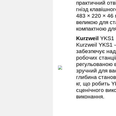
практичний отв
гнізд клавішно
483 × 220 × 46
великою для ст
компактною для
Kurzweil
YKS1
Kurzweil YKS1 
забезпечує над
робочих станцій
регульованою в
зручний для вас
глибина станов
кг, що робить 
сценічного вик
виконання.