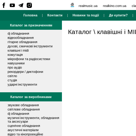
realmusic.ua
realkino.com.ua
cla
Головна
|
Контакти
|
Новини та події
|
Де купити?
Каталог за призначенням
Каталог
\
клавішні і MI
dj обладнання
відеообладнання
гітарне обладнання
духові, смичкові інструменти
клавішні і midi
комутація
мікрофони та радіосистеми
навушники
про аудіо
рекордери / диктофони
світло
студія
ударні інструменти
Каталог за виробниками
звукове обладнання
світлове обладнання
dj обладнання
музичні інструменти, обладнання
та аксесуари
сценічне обладнання
акустичні матеріали
відео та кінопроекційне