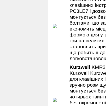
клавішних інст
PC3LE7 і дозво
монтується без
болтами, що за
економить місц
формою для утр
гри на великих
становлять при
що робить її д
легковстановл
Kurzweil
KMR
Kurzweil Kurzw
для клавішних і
зручно розміщу
монтується без
чотирьох гвинт
без окремої сті