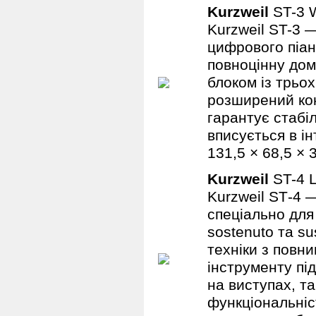
Kurzweil
ST-3
Kurzweil ST-3 
цифрового піан
повноцінну до
блоком із трьох
розширений кон
гарантує стабі
вписується в ін
131,5 × 68,5 × 
Kurzweil
ST-4 
Kurzweil ST‑4 
спеціально для
sostenuto та su
техніки з повн
інструменту під
на виступах, та
функціональніс