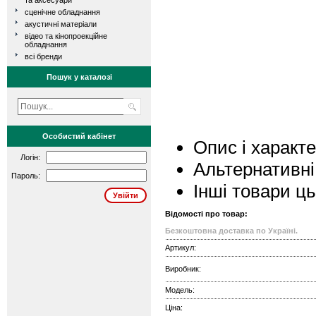
та аксесуари
сценічне обладнання
акустичні матеріали
відео та кінопроекційне
обладнання
всі бренди
Пошук у каталозі
Особистий кабінет
Опис і характ
Логін:
Альтернативні
Пароль:
Інші товари ц
Відомості про товар:
Безкоштовна доставка по Україні.
Артикул:
Виробник:
Модель:
Ціна: