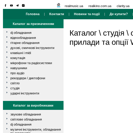
realmusic.ua
realkino.com.ua
clarity.ua
Головна
|
Контакти
|
Новини та події
|
Де купити?
Каталог за призначенням
Каталог
\
студія
\
dj обладнання
відеообладнання
прилади та опції 
гітарне обладнання
духові, смичкові інструменти
клавішні і midi
комутація
мікрофони та радіосистеми
навушники
про аудіо
рекордери / диктофони
світло
студія
ударні інструменти
Каталог за виробниками
звукове обладнання
світлове обладнання
dj обладнання
музичні інструменти, обладнання