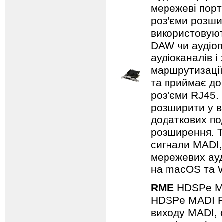
мережеві порт
роз'єми розши
використовуют
DAW чи аудіоп
аудіоканалів 
маршрутизації
та приймає до
роз'єми RJ45.
розширити у в
додаткових по
розширення. Т
сигнали MADI,
мережевих ауд
на macOS та 
RME
HDSPe M
HDSPe MADI FX
виходу MADI, о