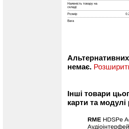
Наявність товару на
складі:
Розмір
0.
Вага
Альтернативних 
немає.
Розширити
Інші товари цьог
карти та модулі
RME
HDSPe A
Аудіоінтерфей