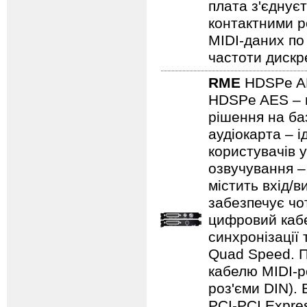
плата з'єднує
контактними ро
MIDI-даних по
частоти дискре
RME
HDSPe 
HDSPe AES – ц
рішення на ба
аудіокарта – 
користувачів 
озвучування –
містить вхід/в
забезпечує чо
цифровий кабе
синхронізації
Quad Speed. П
кабелю MIDI-р
роз'єми DIN).
PCI-PCI Expres