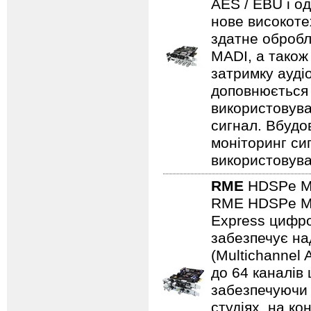
AES / EBU і о
нове високоте
здатне обробл
MADI, а також
затримку ауді
доповнюється 
використовува
сигнал. Вбудо
моніторинг си
використовув
RME
HDSPe M
RME HDSPe MAD
Express цифро
забезпечує на
(Multichannel 
до 64 каналів
забезпечуючи 
студіях, на к