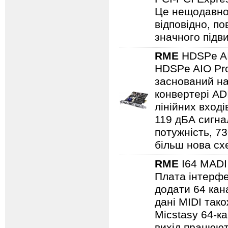
Це нещодавно 
відповідно, п
значного підв
RME
HDSPe A
HDSPe AIO Pro
заснований на
конвертері ADI
лінійних вході
119 дБА сигна
потужність, 7
більш нова сх
RME
I64 MADI
Плата інтерфе
додати 64 кан
дані MIDI так
Micstasy 64-к
вихід працюют