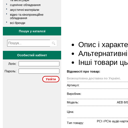
та аксесуари
сценічне обладнання
акустичні матеріали
відео та кінопроекційне
обладнання
всі бренди
Пошук у каталозі
Опис і характ
Альтернативні
Особистий кабінет
Інші товари ц
Логін:
Пароль:
Відомості про товар:
Безкоштовна доставка по Україні.
Артикул:
Виробник:
Модель:
AEB 8/0
Ціна:
PCI і PCIe аудіо карт
Тип товару: