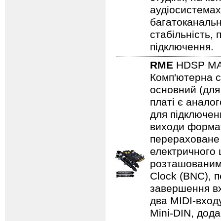
аудіосистемах
багатоканальн
стабільність, 
підключення.
RME
HDSP M
Комп'ютерна с
основний (для 
платі є анало
для підключенн
виходи формат
перераховане 
електричного 
розташованим н
Clock (BNC), 
завершення вх
два MIDI-входу
Mini-DIN, дод