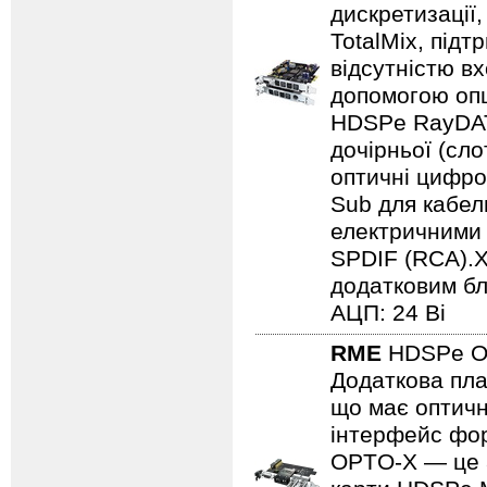
дискретизації
TotalMix, під
відсутністю в
допомогою опц
HDSPe RayDAT 
дочірньої (сло
оптичні цифро
Sub для кабел
електричними
SPDIF (RCA).Х
додатковим бл
АЦП: 24 Bi
RME
HDSPe O
Додаткова пл
що має оптич
інтерфейс фор
OPTO-X — це 