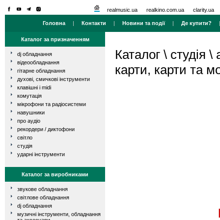
realmusic.ua
realkino.com.ua
clarity.ua
Головна
|
Контакти
|
Новини та події
|
Де купити?
Каталог за призначенням
Каталог
\
студія
\
dj обладнання
відеообладнання
карти, карти та 
гітарне обладнання
духові, смичкові інструменти
клавішні і midi
комутація
мікрофони та радіосистеми
навушники
про аудіо
рекордери / диктофони
світло
студія
ударні інструменти
Каталог за виробниками
звукове обладнання
світлове обладнання
dj обладнання
музичні інструменти, обладнання