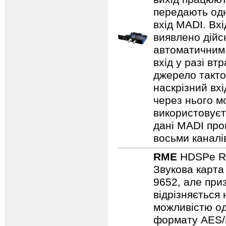
передають одн
вхід MADI. Вх
виявлено дійс
автоматичним 
вхід у разі в
джерело тактов
наскрізний вхі
через нього м
використовуєть
дані MADI про
восьми каналі
RME
HDSPe R
Звукова карт
9652, але при
відрізняється
можливістю од
формату AES/E