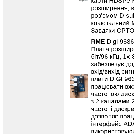
карти HDSPe M
розширення, в
роз'ємом D-su
коаксіальний 
Завдяки OPTO
RME
Digi 963
Плата розшире
біт/96 кГц, 1x
забезпечує до
вхід/вихід сиг
плати DIGI 96
працювати вже
частотою диск
з 2 каналами 
частоті дискре
дозволяє прац
інтерфейс ADA
використовуюч