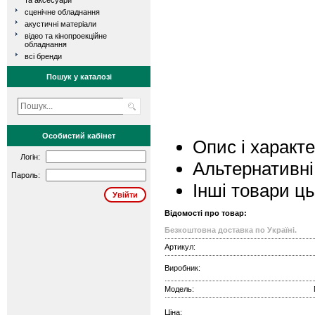
та аксесуари
сценічне обладнання
акустичні матеріали
відео та кінопроекційне
обладнання
всі бренди
Пошук у каталозі
Особистий кабінет
Опис і характ
Логін:
Альтернативні
Пароль:
Інші товари ц
Відомості про товар:
Безкоштовна доставка по Україні.
Артикул:
Виробник:
Модель:
Ціна: