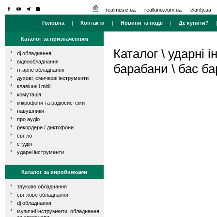
realmusic.ua
realkino.com.ua
clarity.ua
Головна
|
Контакти
|
Новини та події
|
Де купити?
Каталог за призначенням
Каталог
\
ударні і
dj обладнання
відеообладнання
барабани
\
бас б
гітарне обладнання
духові, смичкові інструменти
клавішні і midi
комутація
мікрофони та радіосистеми
навушники
про аудіо
рекордери / диктофони
світло
студія
ударні інструменти
Каталог за виробниками
звукове обладнання
світлове обладнання
dj обладнання
музичні інструменти, обладнання