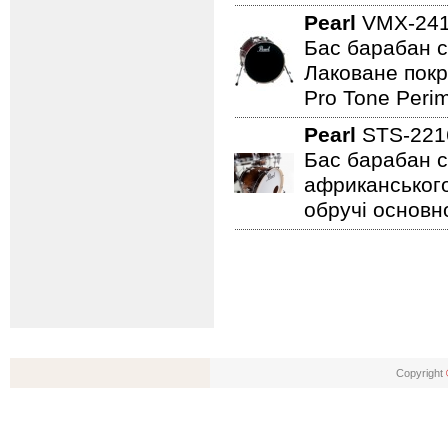
Pearl
VMX-241
Бас барабан се
Лаковане покр
Pro Tone Perim
Pearl
STS-221
Бас барабан се
африканського
обручі основн
Copyright