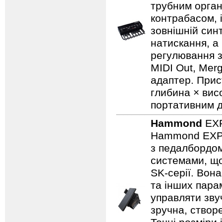
трубним орган
контрабасом, 
зовнішній син
натискання, а 
регулювання з
MIDI Out, Merg
адаптер. Прис
глибина × висо
портативним дл
Hammond
EX
Hammond EXP‑2
з педалбордо
системами, що
SK‑серії. Вона
та інших пара
управляти зву
зручна, створе