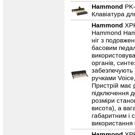
Hammond
PK-
Клавіатура дл
Hammond
XP
Hammond Hamm
ніг з подовже
басовим педал
використовува
органів, синте
забезпечують 
ручками Voice,
Пристрій має р
підключення д
розміри стано
висота), а ва
габаритним і 
використання 
Hammond
XP