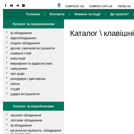
realmusic.ua
realkino.com.ua
clarity.ua
Головна
|
Контакти
|
Новини та події
|
Де купити?
Каталог за призначенням
Каталог
\
клавішні
dj обладнання
відеообладнання
гітарне обладнання
духові, смичкові інструменти
клавішні і midi
комутація
мікрофони та радіосистеми
навушники
про аудіо
рекордери / диктофони
світло
студія
ударні інструменти
Каталог за виробниками
звукове обладнання
світлове обладнання
dj обладнання
музичні інструменти, обладнання