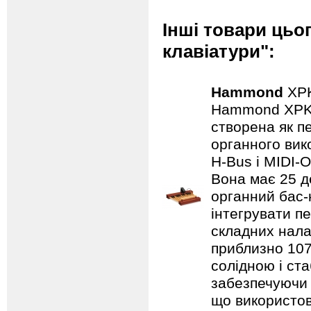
Інші товари цьо
клавіатури":
Hammond
XP
Hammond XPK‑
створена як п
органного вик
H‑Bus і MIDI‑
Вона має 25 д
органний бас‑
інтегрувати пе
складних нала
приблизно 1070
солідною і ста
забезпечуючи к
що використо