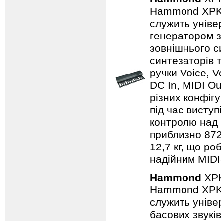
Hammond XPK‑2
служить унів
генератором з
зовнішнього с
синтезаторів т
ручки Voice, V
DC In, MIDI Ou
різних конфіг
під час виступ
контролю над 
приблизно 872
12,7 кг, що р
надійним MIDI
Hammond
XP
Hammond XPK‑1
служить уніве
басових звукі