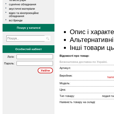
та аксесуари
сценічне обладнання
акустичні матеріали
відео та кінопроекційне
обладнання
всі бренди
Пошук у каталозі
Опис і характ
Альтернативні
Інші товари ц
Особистий кабінет
Відомості про товар:
Логін:
Безкоштовна доставка по Україні.
Пароль:
Артикул:
Виробник:
hamm
Модель:
Ціна:
Тип товару:
педалі та
Наявність товару на складі: