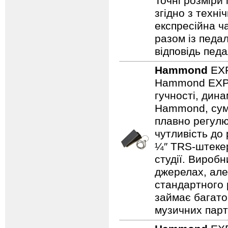
Точні розміри 
згідно з техн
експресійна ча
разом із педа
відповідь педа
Hammond
EX
Hammond EXP‑
гучності, дина
Hammond, сумі
плавно регулю
чутливість до 
¼″ TRS‑штекер 
студії. Виробн
джерелах, але
стандартного р
займає багато
музичних парт