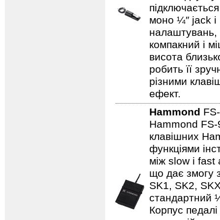
підключається
моно ¼″ jack 
налаштувань, 
компакний і мі
висота близько
робить її зруч
різними клав
ефект.
Hammond
FS
Hammond FS‑9H
клавішних Ham
функціями інс
між slow і fa
що дає змогу 
SK1, SK2, SKX,
стандартний ¼″
Корпус педалі