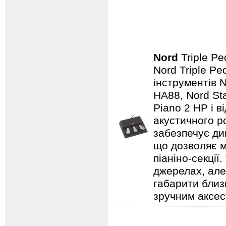
Nord
Triple P
Nord Triple P
інструментів 
HA88, Nord St
Piano 2 HP і ві
акустичного р
забезпечує ди
що дозволяє м
піаніно‑секції
джерелах, але 
габарити близ
зручним аксес