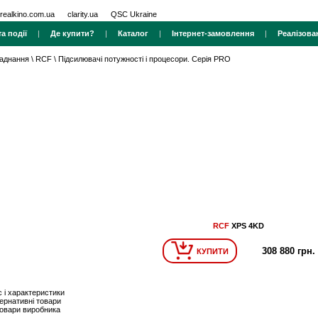
realkino.com.ua
clarity.ua
QSC Ukraine
а події
|
Де купити?
|
Каталог
|
Інтернет-замовлення
|
Реалізова
ладнання
\
RCF
\
Підсилювачі потужності і процесори. Серія PRO
RCF
XPS 4KD
308 880 грн.
КУПИТИ
 і характеристики
ернативні товари
товари виробника