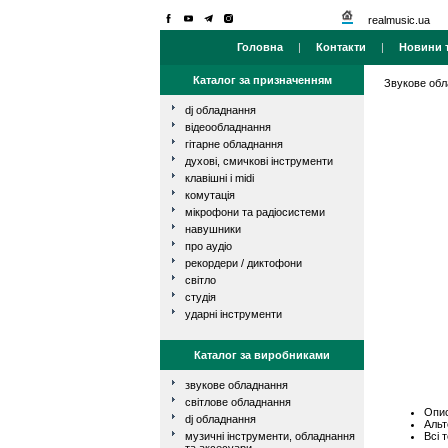
realmusic.ua
Головна
|
Контакти
|
Новини т
Каталог за призначенням
Звукове об
dj обладнання
відеообладнання
гітарне обладнання
духові, смичкові інструменти
клавішні і midi
комутація
мікрофони та радіосистеми
навушники
про аудіо
рекордери / диктофони
світло
студія
ударні інструменти
Каталог за виробниками
звукове обладнання
світлове обладнання
Опис
dj обладнання
Альт
Всі 
музичні інструменти, обладнання