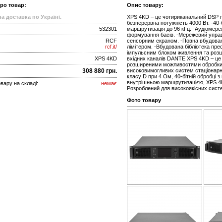
про товар:
Опис товару:
а доставка по Україні.
XPS 4KD – це чотириканальний DSP п
безперервна потужність 4000 Вт. -40
532301
маршрутизація до 96 кГц. -Аудіомере
формування басів. -Мережевий управ
RCF
сенсорним екраном. -Повна вбудован
rcf.it/
лімітером. -Вбудована бібліотека пре
імпульсним блоком живлення та розш
XPS 4KD
вхідних каналів DANTE XPS 4KD – це
розширеними можливостями обробки 
308 880 грн.
високовимогливих систем стаціонарно
класу D при 4 Ом, 40-бітній обробці 
внутрішньою маршрутизацією, XPS 4K
вару на складі:
немає
Розроблений для високоякісних сист
Фото товару