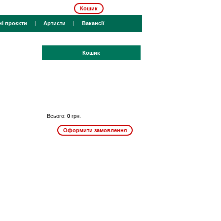
Кошик
ні проєкти
|
Артисти
|
Вакансії
Кошик
Всього:
0
грн.