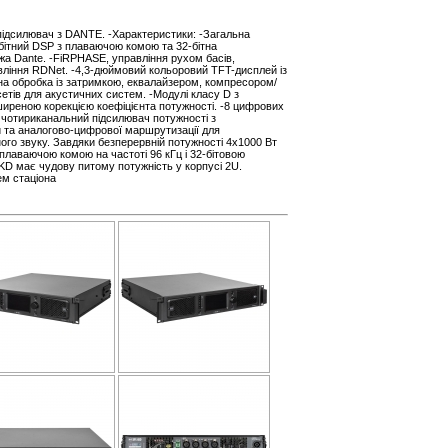
ідсилювач з DANTE. -Характеристики: -Загальна
-бітний DSP з плаваючою комою та 32-бітна
жа Dante. -FiRPHASE, управління рухом басів,
ління RDNet. -4,3-дюймовий кольоровий TFT-дисплей із
а обробка із затримкою, еквалайзером, компресором/
сетів для акустичних систем. -Модулі класу D з
иреною корекцією коефіцієнта потужності. -8 цифрових
 чотириканальний підсилювач потужності з
та аналогово-цифрової маршрутизації для
го звуку. Завдяки безперервній потужності 4x1000 Вт
з плаваючою комою на частоті 96 кГц і 32-бітовою
D має чудову питому потужність у корпусі 2U.
ем стаціона