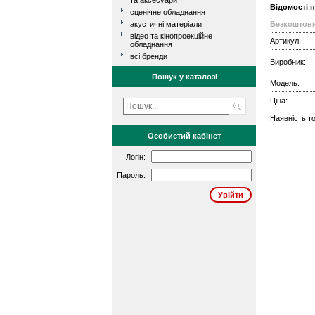
та аксесуари
Відомості 
сценічне обладнання
акустичні матеріали
Безкоштовн
відео та кінопроекційне
Артикул:
обладнання
всі бренди
Виробник:
Пошук у каталозі
Модель:
Ціна:
Наявність то
Особистий кабінет
Логін:
Пароль: