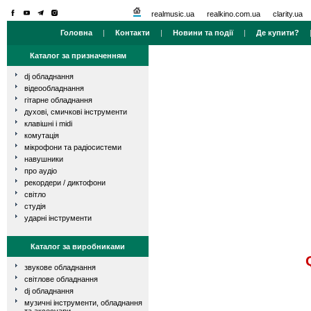
realmusic.ua
realkino.com.ua
clarity.ua
Головна
|
Контакти
|
Новини та події
|
Де купити?
Каталог за призначенням
dj обладнання
відеообладнання
гітарне обладнання
духові, смичкові інструменти
клавішні і midi
комутація
мікрофони та радіосистеми
навушники
про аудіо
рекордери / диктофони
світло
студія
ударні інструменти
Каталог за виробниками
звукове обладнання
світлове обладнання
dj обладнання
музичні інструменти, обладнання