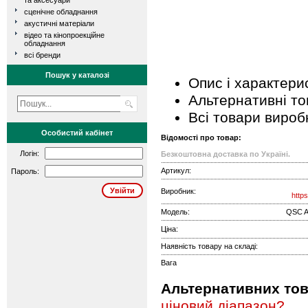
та аксесуари
сценічне обладнання
акустичні матеріали
відео та кінопроекційне
обладнання
всі бренди
Пошук у каталозі
Опис і характери
Альтернативні т
Всі товари вироб
Особистий кабінет
Відомості про товар:
Логін:
Безкоштовна доставка по Україні.
Артикул:
Пароль:
Виробник:
http
Модель:
QSC 
Ціна:
Наявність товару на складі:
Вага
Альтернативних това
ціновий діапазон?