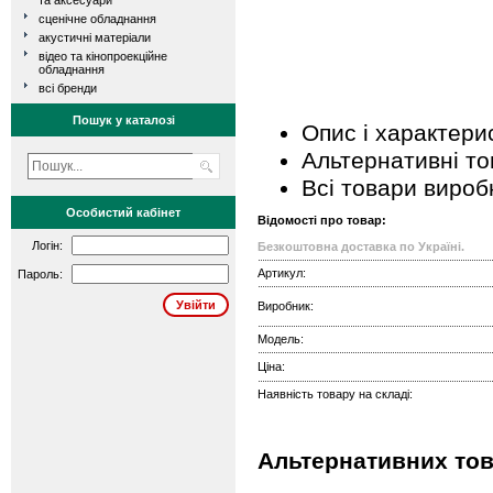
та аксесуари
сценічне обладнання
акустичні матеріали
відео та кінопроекційне
обладнання
всі бренди
Пошук у каталозі
Опис і характери
Альтернативні т
Всі товари вироб
Особистий кабінет
Відомості про товар:
Логін:
Безкоштовна доставка по Україні.
Артикул:
Пароль:
Виробник:
Модель:
Ціна:
Наявність товару на складі:
Альтернативних тов