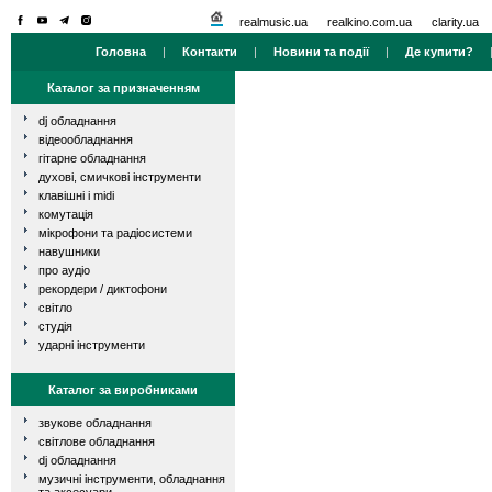
realmusic.ua
realkino.com.ua
clarity.ua
Головна
|
Контакти
|
Новини та події
|
Де купити?
Каталог за призначенням
dj обладнання
відеообладнання
гітарне обладнання
духові, смичкові інструменти
клавішні і midi
комутація
мікрофони та радіосистеми
навушники
про аудіо
рекордери / диктофони
світло
студія
ударні інструменти
Каталог за виробниками
звукове обладнання
світлове обладнання
dj обладнання
музичні інструменти, обладнання