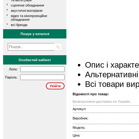
та аксесуари
сценічне обладнання
акустичні матеріали
відео та кінопроекційне
обладнання
всі бренди
Пошук у каталозі
Особистий кабінет
Опис і характ
Логін:
Альтернативні
Пароль:
Всі товари ви
Відомості про товар:
Безкоштовна доставка по Україні.
Артикул:
Виробник:
Модель:
Ціна: