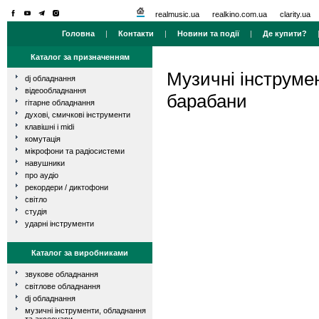
realmusic.ua
realkino.com.ua
clarity.ua
Головна
|
Контакти
|
Новини та події
|
Де купити?
Каталог за призначенням
Музичні інструме
dj обладнання
відеообладнання
барабани
гітарне обладнання
духові, смичкові інструменти
клавішні і midi
комутація
мікрофони та радіосистеми
навушники
про аудіо
рекордери / диктофони
світло
студія
ударні інструменти
Каталог за виробниками
звукове обладнання
світлове обладнання
dj обладнання
музичні інструменти, обладнання