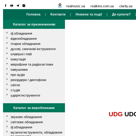
realmusic.ua
realkino.com.ua
clarity.ua
Головна
|
Контакти
|
Новини та події
|
Де купити?
Каталог за призначенням
dj обладнання
відеообладнання
гітарне обладнання
духові, смичкові інструменти
клавішні і midi
комутація
мікрофони та радіосистеми
навушники
про аудіо
рекордери / диктофони
світло
студія
ударні інструменти
Каталог за виробниками
UDG
UDG 
звукове обладнання
світлове обладнання
dj обладнання
музичні інструменти, обладнання