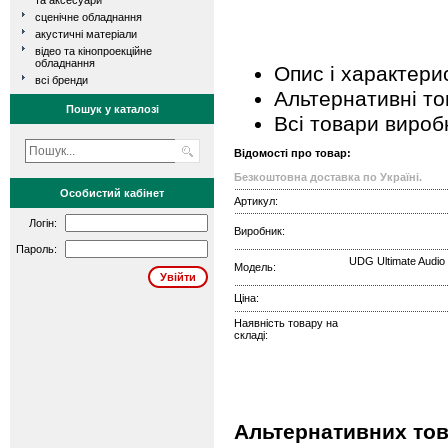
та аксесуари
сценічне обладнання
акустичні матеріали
відео та кінопроекційне
обладнання
Опис і характери
всі бренди
Альтернативні т
Пошук у каталозі
Всі товари вироб
Відомості про товар:
Безкоштовна доставка по Україні.
Особистий кабінет
Артикул:
Логін:
Виробник:
Пароль:
UDG Ultimate Audio
Модель:
Ціна:
Наявність товару на
складі:
Альтернативних тов