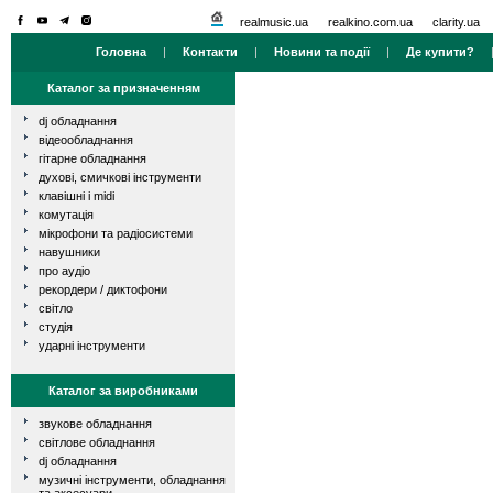
realmusic.ua
realkino.com.ua
clarity.ua
Головна
|
Контакти
|
Новини та події
|
Де купити?
Каталог за призначенням
dj обладнання
відеообладнання
гітарне обладнання
духові, смичкові інструменти
клавішні і midi
комутація
мікрофони та радіосистеми
навушники
про аудіо
рекордери / диктофони
світло
студія
ударні інструменти
Каталог за виробниками
звукове обладнання
світлове обладнання
dj обладнання
музичні інструменти, обладнання