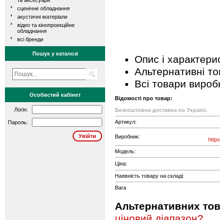
та аксесуари
сценічне обладнання
акустичні матеріали
відео та кінопроекційне
обладнання
всі бренди
Пошук у каталозі
Опис і характери
Альтернативні т
Всі товари вироб
Особистий кабінет
Відомості про товар:
Логін:
Безкоштовна доставка по Україні.
Артикул:
Пароль:
Виробник:
http
Модель:
Ціна:
Наявність товару на складі:
Вага
Альтернативних това
ціновий діапазон?