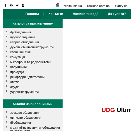
realmusic.ua
realkino.com.ua
clarity.ua
Головна
|
Контакти
|
Новини та події
|
Де купити?
Каталог за призначенням
dj обладнання
відеообладнання
гітарне обладнання
духові, смичкові інструменти
клавішні і midi
комутація
мікрофони та радіосистеми
навушники
про аудіо
рекордери / диктофони
світло
студія
ударні інструменти
Каталог за виробниками
UDG
Ultim
звукове обладнання
світлове обладнання
dj обладнання
музичні інструменти, обладнання