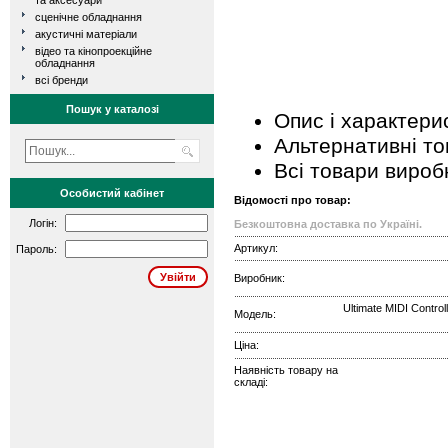
та аксесуари
сценічне обладнання
акустичні матеріали
відео та кінопроекційне
обладнання
всі бренди
Пошук у каталозі
Опис і характери
Альтернативні т
Всі товари вироб
Особистий кабінет
Відомості про товар:
Логін:
Безкоштовна доставка по Україні.
Артикул:
Пароль:
Виробник:
Ultimate MIDI Control
Модель:
Ціна:
Наявність товару на
складі: