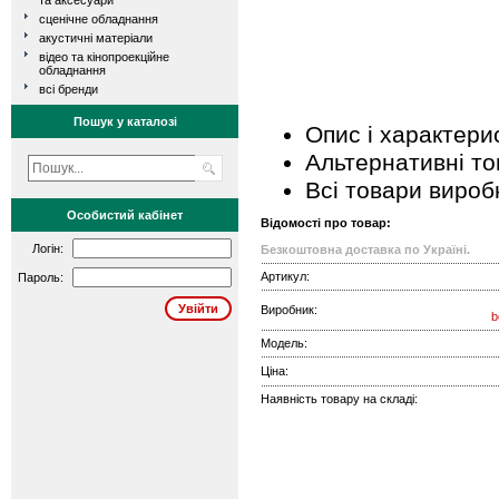
та аксесуари
сценічне обладнання
акустичні матеріали
відео та кінопроекційне
обладнання
всі бренди
Пошук у каталозі
Опис і характери
Альтернативні т
Всі товари вироб
Особистий кабінет
Відомості про товар:
Логін:
Безкоштовна доставка по Україні.
Артикул:
Пароль:
Виробник:
b
Модель:
Ціна:
Наявність товару на складі: