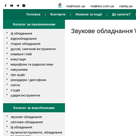
realmusic.ua
realkino.com.ua
clarity.ua
Головна
|
Контакти
|
Новини та події
|
Де купити?
Каталог за призначенням
Звукове обладнання
dj обладнання
відеообладнання
гітарне обладнання
духові, смичкові інструменти
клавішні і midi
комутація
мікрофони та радіосистеми
навушники
про аудіо
рекордери / диктофони
світло
студія
ударні інструменти
Каталог за виробниками
звукове обладнання
світлове обладнання
dj обладнання
музичні інструменти, обладнання