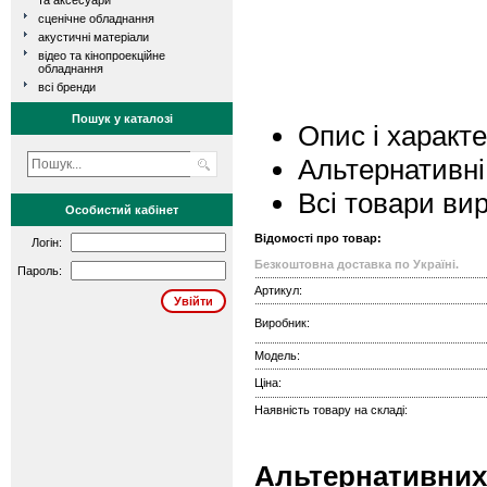
та аксесуари
сценічне обладнання
акустичні матеріали
відео та кінопроекційне
обладнання
всі бренди
Пошук у каталозі
Опис і характ
Альтернативні
Всі товари ви
Особистий кабінет
Відомості про товар:
Логін:
Безкоштовна доставка по Україні.
Пароль:
Артикул:
Виробник:
Модель:
Ціна:
Наявність товару на складі:
Альтернативних 