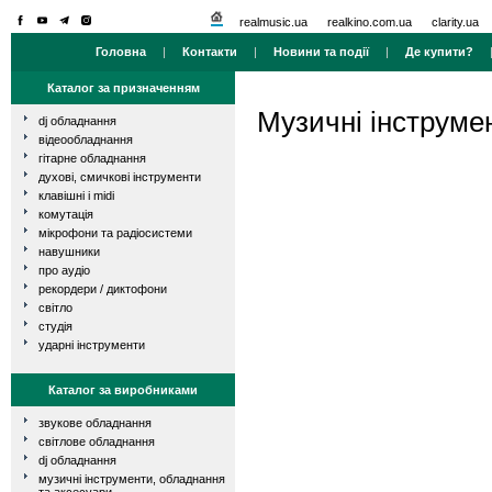
realmusic.ua
realkino.com.ua
clarity.ua
Головна
|
Контакти
|
Новини та події
|
Де купити?
Каталог за призначенням
Музичні інструме
dj обладнання
відеообладнання
гітарне обладнання
духові, смичкові інструменти
клавішні і midi
комутація
мікрофони та радіосистеми
навушники
про аудіо
рекордери / диктофони
світло
студія
ударні інструменти
Каталог за виробниками
звукове обладнання
світлове обладнання
dj обладнання
музичні інструменти, обладнання