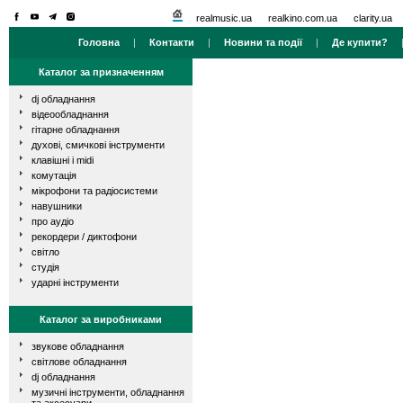
realmusic.ua
realkino.com.ua
clarity.ua
Головна
|
Контакти
|
Новини та події
|
Де купити?
Каталог за призначенням
dj обладнання
відеообладнання
гітарне обладнання
духові, смичкові інструменти
клавішні і midi
комутація
мікрофони та радіосистеми
навушники
про аудіо
рекордери / диктофони
світло
студія
ударні інструменти
Каталог за виробниками
звукове обладнання
світлове обладнання
dj обладнання
музичні інструменти, обладнання