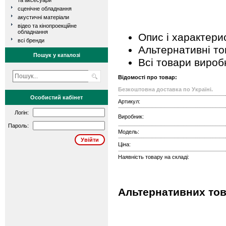
та аксесуари
сценічне обладнання
акустичні матеріали
відео та кінопроекційне
обладнання
Опис і характери
всі бренди
Альтернативні т
Пошук у каталозі
Всі товари вироб
Відомості про товар:
Безкоштовна доставка по Україні.
Особистий кабінет
Артикул:
Логін:
Виробник:
Пароль:
Модель:
Ціна:
Наявність товару на складі:
Альтернативних тов