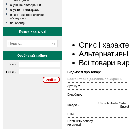
та аксесуари
сценічне обладнання
акустичні матеріали
відео та кінопроекційне
обладнання
всі бренди
Пошук у каталозі
Опис і характ
Альтернативні
Особистий кабінет
Всі товари ви
Логін:
Пароль:
Відомості про товар:
Безкоштовна доставка по Україні.
Артикул:
Виробник:
Ultimate Audio Cable
Модель:
Strai
Ціна:
Наявність товару
на складі: