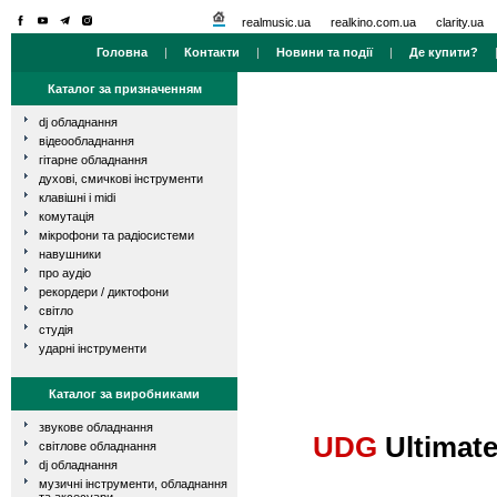
realmusic.ua
realkino.com.ua
clarity.ua
Головна
|
Контакти
|
Новини та події
|
Де купити?
Каталог за призначенням
dj обладнання
відеообладнання
гітарне обладнання
духові, смичкові інструменти
клавішні і midi
комутація
мікрофони та радіосистеми
навушники
про аудіо
рекордери / диктофони
світло
студія
ударні інструменти
Каталог за виробниками
звукове обладнання
UDG
Ultimate
світлове обладнання
dj обладнання
музичні інструменти, обладнання