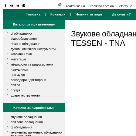
realmusic.ua
realkino.com.ua
clarity.ua
Головна
|
Контакти
|
Новини та події
|
Де купити?
Каталог за призначенням
Звукове обладна
dj обладнання
відеообладнання
TESSEN - TNA
гітарне обладнання
духові, смичкові інструменти
клавішні і midi
комутація
мікрофони та радіосистеми
навушники
про аудіо
рекордери / диктофони
світло
студія
ударні інструменти
Каталог за виробниками
звукове обладнання
світлове обладнання
dj обладнання
музичні інструменти, обладнання