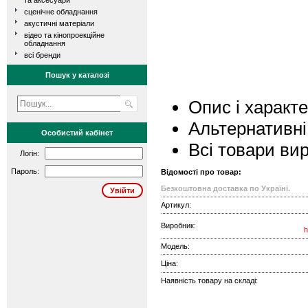
та аксесуари
сценічне обладнання
акустичні матеріали
відео та кінопроекційне
обладнання
всі бренди
Пошук у каталозі
Опис і характ
Альтернативні
Особистий кабінет
Всі товари ви
Логін:
Пароль:
Відомості про товар:
Безкоштовна доставка по Україні.
Артикул:
Виробник:
h
Модель:
Ціна:
Наявність товару на складі: