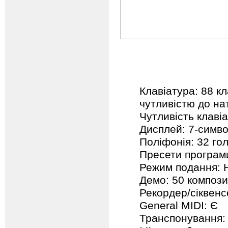
Клавіатура: 88 к
чутливістю до на
Чутливість клавіа
Дисплей: 7-симво
Поліфонія: 32 го
Пресети програми
Режим подання: Н
Демо: 50 компози
Рекордер/сіквенс
General MIDI: Є
Транспонування: