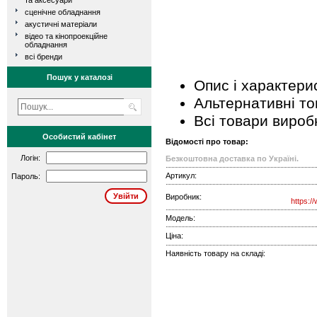
та аксесуари
сценічне обладнання
акустичні матеріали
відео та кінопроекційне
обладнання
всі бренди
Пошук у каталозі
Опис і характери
Альтернативні т
Всі товари вироб
Особистий кабінет
Відомості про товар:
Логін:
Безкоштовна доставка по Україні.
Артикул:
Пароль:
Виробник:
https:/
Модель:
Ціна:
Наявність товару на складі: