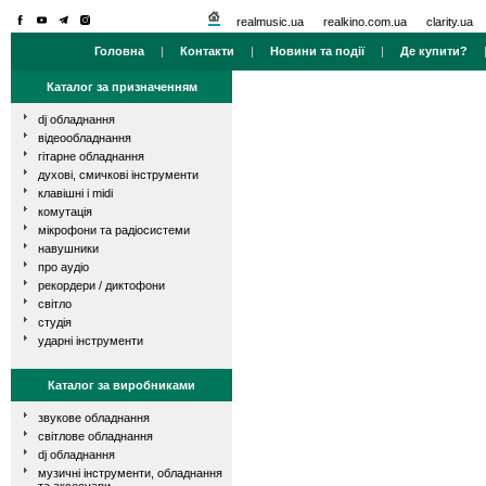
realmusic.ua
realkino.com.ua
clarity.ua
Головна
|
Контакти
|
Новини та події
|
Де купити?
Каталог за призначенням
dj обладнання
відеообладнання
гітарне обладнання
духові, смичкові інструменти
клавішні і midi
комутація
мікрофони та радіосистеми
навушники
про аудіо
рекордери / диктофони
світло
студія
ударні інструменти
Каталог за виробниками
звукове обладнання
світлове обладнання
dj обладнання
музичні інструменти, обладнання