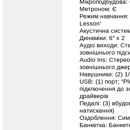
Мікроподбудова:
Метроном: Є
Режим навчання: 
Lesson'
Акустична систе
Динаміки: 6" x 2
Аудіо виходи: Ст
зовнішнього підс
Audio Ins: Стере
зовнішнього джер
Навушники: (2) 1
USB: (1) порт; "
підключення до з
драйверів
Педалі: (3) вбудо
натискання)
Оздоблення: Симу
Банкетка: Банкетк