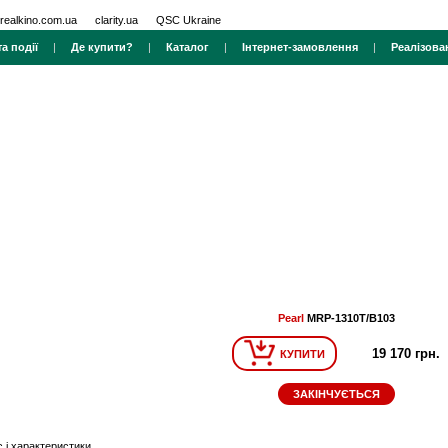
realkino.com.ua
clarity.ua
QSC Ukraine
а події
|
Де купити?
|
Каталог
|
Інтернет-замовлення
|
Реалізова
Pearl
MRP-1310T/B103
19 170 грн.
КУПИТИ
ЗАКІНЧУЄТЬСЯ
 і характеристики