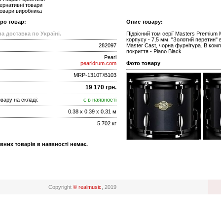
ернативні товари
товари виробника
про товар:
Опис товару:
а доставка по Україні.
Підвісний том серії Masters Premium 
корпусу - 7,5 мм. "Золотий перетин" в
282097
Master Cast, чорна фурнітура. В компл
покриття - Piano Black
Pearl
pearldrum.com
Фото товару
MRP-1310T/B103
19 170 грн.
вару на складі:
є в наявності
0.38 x 0.39 x 0.31 м
5.702 кг
вних товарів в наявності немає.
Copyright
© realmusic
, 2019