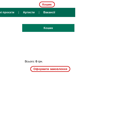
Кошик
ні проєкти
|
Артисти
|
Вакансії
Кошик
Всього:
0
грн.