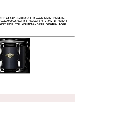
MRP 13"x10". Корпус з 6-ти шарів клену. Товщина
оздуховода, болти з нержавіючої сталі, литі обручі
екті кронштейн для підвісу томів, пластики. Колір