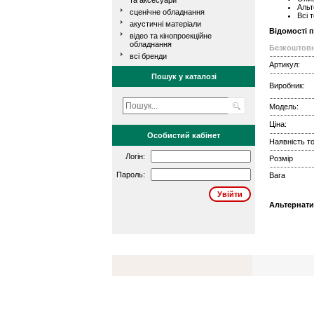
та аксесуари
Альт
сценічне обладнання
Всі 
акустичні матеріали
Відомості 
відео та кінопроекційне
обладнання
Безкоштовн
всі бренди
Артикул:
Пошук у каталозі
Виробник:
Модель:
Ціна:
Особистий кабінет
Наявність то
Логін:
Розмір
Пароль:
Вага
Альтернати