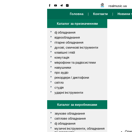
realmusic.ua
Головна
|
Контакти
|
Новини т
Каталог за призначенням
dj обладнання
відеообладнання
гітарне обладнання
духові, смичкові інструменти
клавішні і midi
комутація
мікрофони та радіосистеми
навушники
про аудіо
рекордери / диктофони
світло
студія
ударні інструменти
Каталог за виробниками
звукове обладнання
світлове обладнання
dj обладнання
музичні інструменти, обладнання
Опис