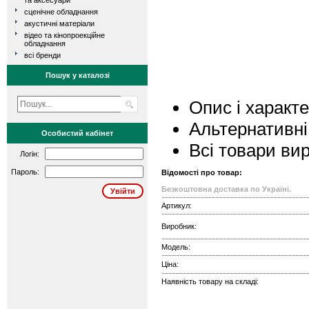
та аксесуари
сценічне обладнання
акустичні матеріали
відео та кінопроекційне
обладнання
всі бренди
Пошук у каталозі
Опис і характ
Альтернативні
Особистий кабінет
Всі товари ви
Логін:
Пароль:
Відомості про товар:
Безкоштовна доставка по Україні.
Артикул:
Виробник:
Модель:
Ціна:
Наявність товару на складі: