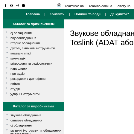
realmusic.ua
realkino.com.ua
clarity.ua
Головна
|
Контакти
|
Новини та події
|
Де купити?
Каталог за призначенням
Звукове обладна
dj обладнання
відеообладнання
Toslink (ADAT аб
гітарне обладнання
духові, смичкові інструменти
клавішні і midi
комутація
мікрофони та радіосистеми
навушники
про аудіо
рекордери / диктофони
світло
студія
ударні інструменти
Каталог за виробниками
звукове обладнання
світлове обладнання
dj обладнання
музичні інструменти, обладнання