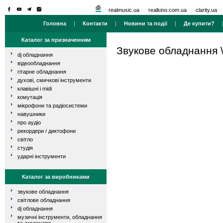
realmusic.ua
realkino.com.ua
clarity.ua
Головна
|
Контакти
|
Новини та події
|
Де купити?
Каталог за призначенням
Звукове обладнання
dj обладнання
відеообладнання
гітарне обладнання
духові, смичкові інструменти
клавішні і midi
комутація
мікрофони та радіосистеми
навушники
про аудіо
рекордери / диктофони
світло
студія
ударні інструменти
Каталог за виробниками
звукове обладнання
світлове обладнання
dj обладнання
музичні інструменти, обладнання