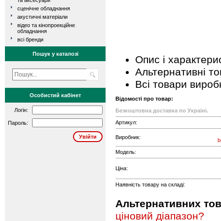
та аксесуари
сценічне обладнання
акустичні матеріали
відео та кінопроекційне
обладнання
всі бренди
Пошук у каталозі
Опис і характери
Альтернативні т
Всі товари вироб
Особистий кабінет
Відомості про товар:
Логін:
Безкоштовна доставка по Україні.
Артикул:
Пароль:
Виробник:
b
Модель:
Ціна:
Наявність товару на складі:
Альтернативних това
ціновий діапазон?