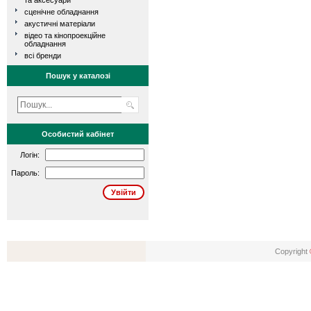
та аксесуари
сценічне обладнання
акустичні матеріали
відео та кінопроекційне
обладнання
всі бренди
Пошук у каталозі
Особистий кабінет
Логін:
Пароль:
Copyright