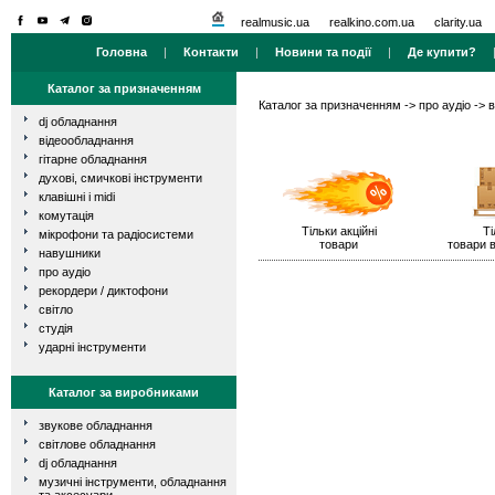
realmusic.ua
realkino.com.ua
clarity.ua
Головна
|
Контакти
|
Новини та події
|
Де купити?
Каталог за призначенням
Каталог за призначенням
->
про аудіо
->
в
dj обладнання
відеообладнання
гітарне обладнання
духові, смичкові інструменти
клавішні і midi
комутація
Тільки акційні
Ті
мікрофони та радіосистеми
товари
товари в
навушники
про аудіо
рекордери / диктофони
світло
студія
ударні інструменти
Каталог за виробниками
звукове обладнання
світлове обладнання
dj обладнання
музичні інструменти, обладнання