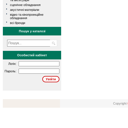
та аксесуари
сценічне обладнання
акустичні матеріали
відео та кінопроекційне
обладнання
всі бренди
Пошук у каталозі
Особистий кабінет
Логін:
Пароль:
Copyright