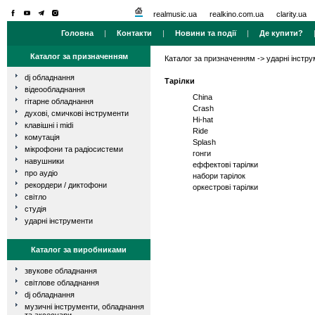
realmusic.ua
realkino.com.ua
clarity.ua
Головна
|
Контакти
|
Новини та події
|
Де купити?
Каталог за призначенням
Каталог за призначенням
->
ударні інстр
dj обладнання
Тарілки
відеообладнання
China
гітарне обладнання
Crash
духові, смичкові інструменти
Hi-hat
клавішні і midi
Ride
комутація
Splash
мікрофони та радіосистеми
гонги
навушники
еффектові тарілки
про аудіо
набори тарілок
рекордери / диктофони
оркестрові тарілки
світло
студія
ударні інструменти
Каталог за виробниками
звукове обладнання
світлове обладнання
dj обладнання
музичні інструменти, обладнання