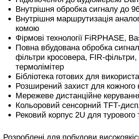
Внутрішня обробка сигналу до 96
Внутрішня маршрутизація аналог
комою
Фірмові технології FiRPHASE, Bas
Повна вбудована обробка сигналі
фільтри кросовера, FIR-фільтри,
термолімітер
Бібліотека готових для використ
Розширений захист для кожного 
Мережеве дистанційне керуванн
Кольоровий сенсорний TFT-дисп
Рековий корпус 2U для турового 
Розроблені для побудови високоякі