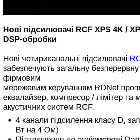
Нові підсилювачі RCF XPS 4K / X
DSP-обробки
Нові чотириканальні підсилювачі
RC
забезпечують загальну безперервну 
фірмовим
мережевим керуванням RDNet пропон
еквалайзер, компресор / лімітер та м
акустичних систем RCF.
4 канали підсилення класу D, заг
Вт на 4 Ом)
Підключення до аудіомережі Dan