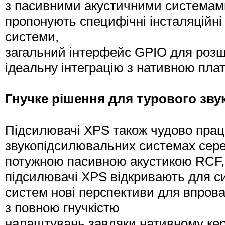
з пасивними акустичними системами
пропонують специфічні інсталяційні 
системи,
загальний інтерфейс GPIO для роз
ідеальну інтеграцію з нативною п
Гнучке рішення для турового зву
Підсилювачі XPS також чудово пра
звукопідсилювальних системах серед
потужною пасивною акустикою RCF,
підсилювачі XPS відкривають для си
систем нові перспективи для впров
з повною гнучкістю
налаштувань завдяки нативному ке