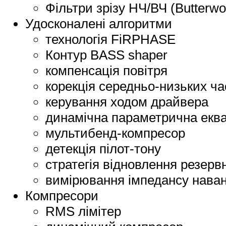
Фільтри зрізу НЧ/ВЧ (Butterwor
Удосконалені алгоритми
технологія FiRPHASE
Контур BASS shaper
компенсація повітря
корекція середньо-низьких ча
керування ходом драйвера
динамічна параметрична еква
мультибенд-компресор
детекція пілот-тону
стратегія відновлення резерв
вимірювання імпедансу нава
Компресори
RMS лімітер