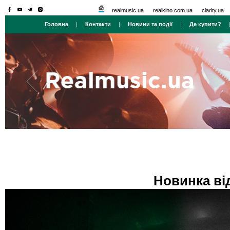
realmusic.ua
realkino.com.ua
clarity.ua
Головна
|
Контакти
|
Новини та події
|
Де купити?
Новинка ві