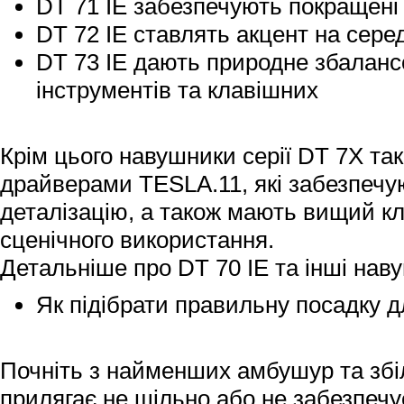
DT 71 IE забезпечують покращені 
DT 72 IE ставлять акцент на серед
DT 73 IE дають природне збаланс
інструментів та клавішних
Крім цього навушники серії DT 7X та
драйверами TESLA.11, які забезпечую
деталізацію, а також мають вищий к
сценічного використання.
Детальніше про DT 70 IE та інші наву
Як підібрати правильну посадку д
Почніть з найменших амбушур та збі
прилягає не щільно або не забезпечу