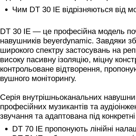
Чим DT 30 IE відрізняються від мод
DT 30 IE — це професійна модель по
навушників beyerdynamic. Завдяки з
широкого спектру застосувань на реп
високу пасивну ізоляцію, міцну конст
контрольоване відтворення, пропону
вушного моніторингу.
Серія внутрішньоканальних навушник
професійних музикантів та аудіоінже
звучання та адаптована під конкретні
DT 70 IE пропонують лінійні нал