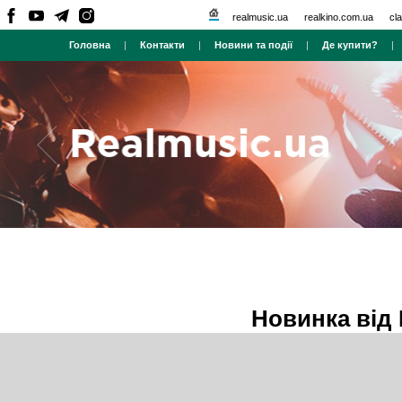
realmusic.ua
realkino.com.ua
cla
Головна
|
Контакти
|
Новини та події
|
Де купити?
Новинка від 