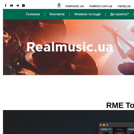
realmusic.ua
realkino.com.ua
clarity.ua
Головна
|
Контакти
|
Новини та події
|
Де купити?
RME Tot