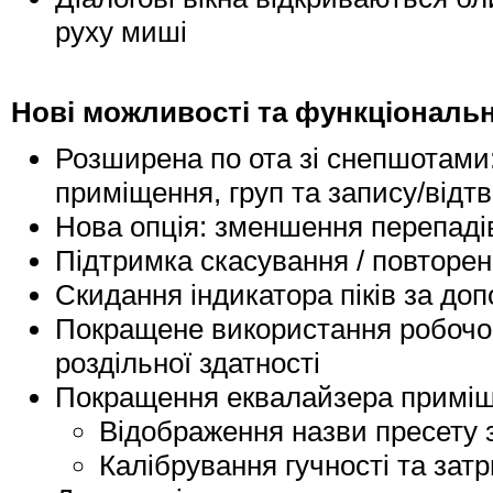
руху миші
Нові можливості та функціональ
Розширена по ота зі снепшотами
приміщення, груп та запису/відт
Нова опція: зменшення перепадів
Підтримка скасування / повторення 
Скидання індикатора піків за до
Покращене використання робочог
роздільної здатності
Покращення еквалайзера приміщ
Відображення назви пресету з
Калібрування гучності та зат