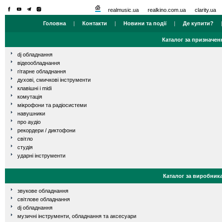
realmusic.ua
realkino.com.ua
clarity.ua
Головна
|
Контакти
|
Новини та події
|
Де купити?
Каталог за призначен
dj обладнання
відеообладнання
гітарне обладнання
духові, смичкові інструменти
клавішні і midi
комутація
мікрофони та радіосистеми
навушники
про аудіо
рекордери / диктофони
світло
студія
ударні інструменти
Каталог за виробник
звукове обладнання
світлове обладнання
dj обладнання
музичні інструменти, обладнання та аксесуари