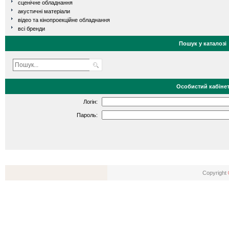
сценічне обладнання
акустичні матеріали
відео та кінопроекційне обладнання
всі бренди
Пошук у каталозі
Особистий кабіне
Логін:
Пароль:
Copyright