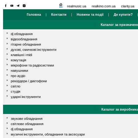
realmusic.ua
realkino.com.ua
clarity.ua
Головна
|
Контакти
|
Новини та події
|
Де купити?
Каталог за призначен
dj обладнання
відеообладнання
гітарне обладнання
духові, смичкові інструменти
клавішні і midi
комутація
мікрофони та радіосистеми
навушники
про аудіо
рекордери / диктофони
світло
студія
ударні інструменти
Каталог за виробник
звукове обладнання
світлове обладнання
dj обладнання
музичні інструменти, обладнання та аксесуари