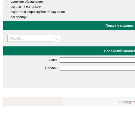
сценічне обладнання
акустичні матеріали
відео та кінопроекційне обладнання
всі бренди
Пошук у каталозі
Особистий кабіне
Логін:
Пароль:
Copyright