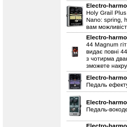
Electro-harmo
Holy Grail Plu
Nano: spring, 
вам можливіст
Electro-harmo
44 Magnum гіт
видає повні 44
з чотирма два
зможете накру
Electro-harmo
Педаль ефекту
Electro-harmo
Педаль-вокоде
Electro-harmo