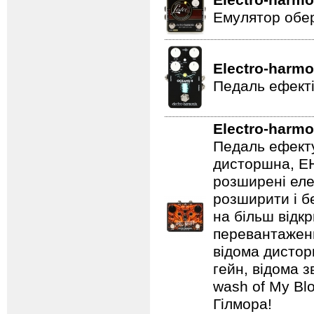
Electro-harmo
Емулятор обер
Electro-harmo
Педаль ефекті
Electro-harmo
Педаль ефекту
дисторшна, EH
розширені еле
розширити і б
на більш відкр
перевантаженн
відома дистор
гейн, відома 
wash of My Blo
Гілмора!