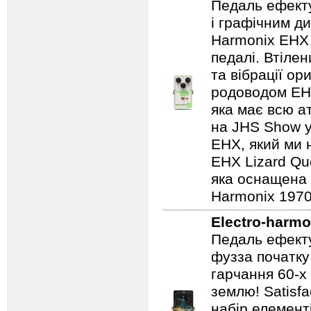
Педаль ефекту
і графічним д
Harmonix EHX 
педалі. Втілен
та вібрації о
родоводом EHX
яка має всю а
на JHS Show у
EHX, який ми 
EHX Lizard Qu
яка оснащена р
Harmonix 1970
Electro-harmo
Педаль ефекту
фузза початку
гарчання 60-х
землю! Satisf
набір елемент