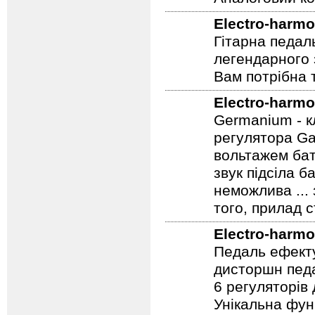
Аналоговий ко
Electro-harmo
Гітарна педал
легендарного 
Вам потрібна т
Electro-harmo
Germanium - к
регулятора Ga
вольтажем бат
звук підсіла б
неможлива ...
того, прилад 
Electro-harmo
Педаль ефекту
дисторшн педа
6 регуляторів
Унікальна фун