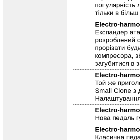
скрипко-подіб
популярність 
тільки в більш
Electro-harmo
Експандер атак
розроблений сп
прорізати буд
компресора, з
загубитися в 
Electro-harmo
Той же пригол
Small Clone з
Налаштування 
Electro-harmo
Нова педаль г
Electro-harmo