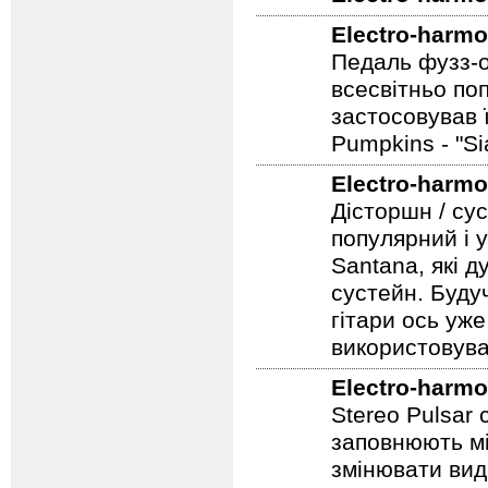
Electro-harmo
Electro-harmo
Педаль фузз-о
всесвітньо по
застосовував 
Pumpkins - "S
Electro-harmo
Дісторшн / су
популярний і у
Santana, які д
сустейн. Будуч
гітари ось уже
використовува
Electro-harmo
Stereo Pulsar
заповнюють мі
змінювати вид