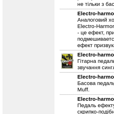
розгортки в з
не тільки з бас
Electro-harmo
Аналоговий хо
Electro-Harmon
- це ефект, пр
подмешивается
ефект призвук
Electro-harmo
Гітарна педал
звучання сингл
Electro-harmo
Басова педаль
Muff.
Electro-harmo
Педаль ефекту