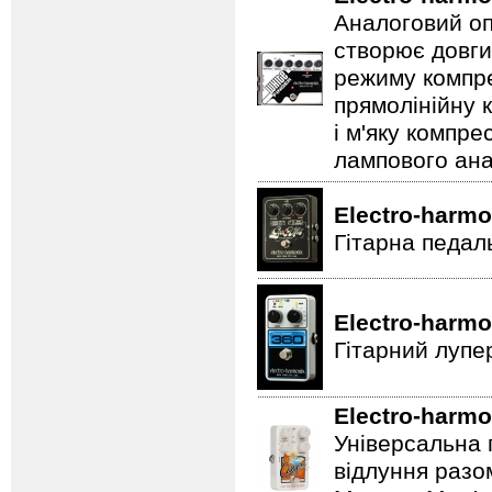
Аналоговий оп
створює довги
режиму компре
прямолінійну 
і м'яку компре
лампового ана
Electro-harmo
Гітарна педал
Electro-harmo
Гітарний лупе
Electro-harmo
Універсальна 
відлуння разо