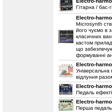
Electro-harmo
Гітарна / бас-
Electro-harmo
Microsynth ст
його чуємо в з
класичних ван
кастом прилад
що забезпечую
формуванні ан
Electro-harmo
Універсальна 
відлуння разо
Electro-harmo
Педаль ефектів
Electro-harmo
Перша педаль 