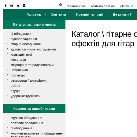
realmusic.ua
realkino.com.ua
clarity.ua
Головна
|
Контакти
|
Новини та події
|
Де купити?
Каталог за призначенням
Каталог
\
гітарне
dj обладнання
відеообладнання
ефектів для гітар
гітарне обладнання
духові, смичкові інструменти
клавішні і midi
комутація
мікрофони та радіосистеми
навушники
про аудіо
рекордери / диктофони
світло
студія
ударні інструменти
Каталог за виробниками
звукове обладнання
світлове обладнання
dj обладнання
музичні інструменти, обладнання