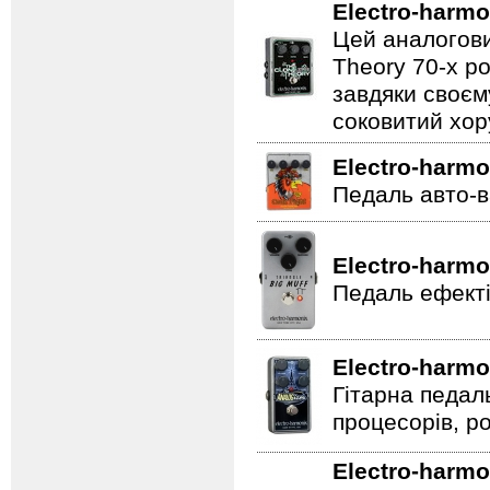
Electro-harmo
Цей аналогови
Theory 70-х р
завдяки своєм
соковитий хору
Electro-harmo
Педаль авто-в
Electro-harmo
Педаль ефекті
Electro-harmo
Гітарна педал
процесорів, р
Electro-harmo