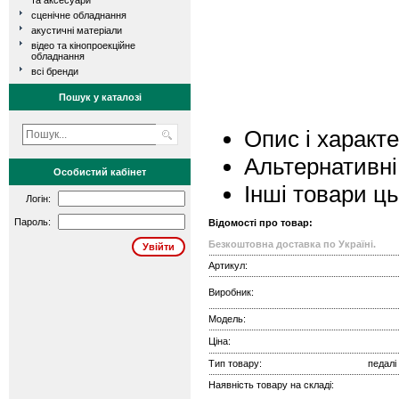
та аксесуари
сценічне обладнання
акустичні матеріали
відео та кінопроекційне
обладнання
всі бренди
Пошук у каталозі
Опис і характ
Альтернативні
Особистий кабінет
Інші товари ц
Логін:
Пароль:
Відомості про товар:
Безкоштовна доставка по Україні.
Артикул:
Виробник:
Модель:
Ціна:
Тип товару:
педалі
Наявність товару на складі: