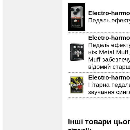
Electro-harmo
Педаль ефекту
Electro-harmo
Педель ефекту
ніж Metal Muf
Muff забезпечу
відомий старш
Electro-harmo
Гітарна педал
звучання сингл
Інші товари цьо