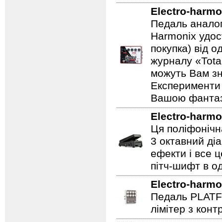
Electro-harmo
Педаль аналог
Harmonix удос
покупка) від 
журналу «Total
можуть Вам зн
Експерименти 
Вашою фантазі
Electro-harmo
Ця поліфонічна
3 октавний ді
ефекти і все 
пітч-шифт в од
Electro-harmo
Педаль PLATF
лімітер з кон