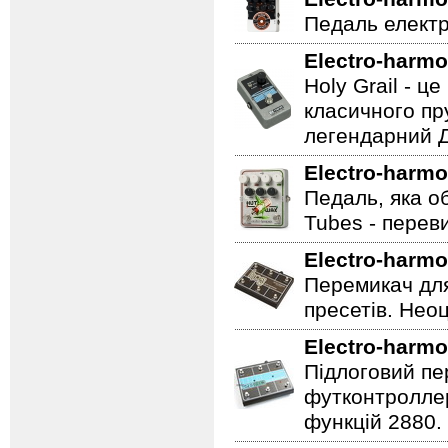
Педаль електр
Electro-harmo
Holy Grail - 
класичного пр
легендарний Ді
Electro-harmo
Педаль, яка о
Tubes - перев
Electro-harmo
Перемикач для
пресетів. Неоц
Electro-harmo
Підлоговий пер
футконтроллер
функцій 2880.