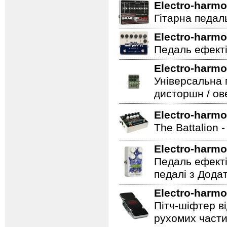
Electro-harmo
Гітарна педаль 
Electro-harmo
Педаль ефекті
Electro-harmo
Універсальна 
дисторшн / ов
Electro-harmo
The Battalion 
Electro-harmo
Педаль ефекті
педалі з Дода
Electro-harmo
Пітч-шіфтер ві
рухомих части