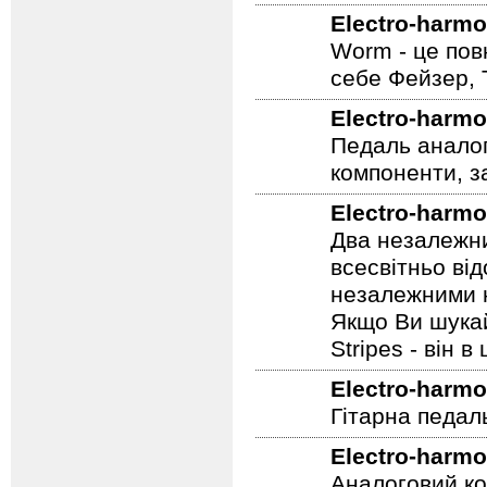
Electro-harmo
Worm - це пов
себе Фейзер, 
Electro-harmo
Педаль аналог
компоненти, з
Electro-harmo
Два незалежни
всесвітньо ві
незалежними н
Якщо Ви шукай
Stripes - він в 
Electro-harmo
Гітарна педал
Electro-harmo