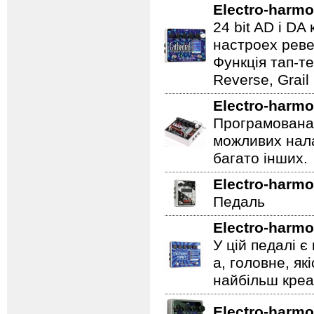
Electro-harmo
24 bit AD і D
настроех реве
Функція тап-те
Reverse, Grail
Electro-harmo
Програмована 
можливих нала
багато інших.
Electro-harmo
Педаль
Electro-harmo
У цій педалі є
а, головне, як
найбільш креат
Electro-harmo