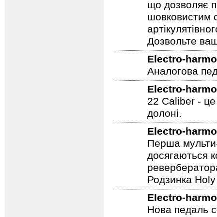
що дозволяє п
шовковистим с
артікулятівног
Дозвольте ваш
Electro-harmo
Аналогова педа
Electro-harmo
22 Caliber - ц
долоні.
Electro-harmo
Перша мульти-
досягаються к
ревербератора
Родзинка Holy 
Electro-harmo
Нова педаль се