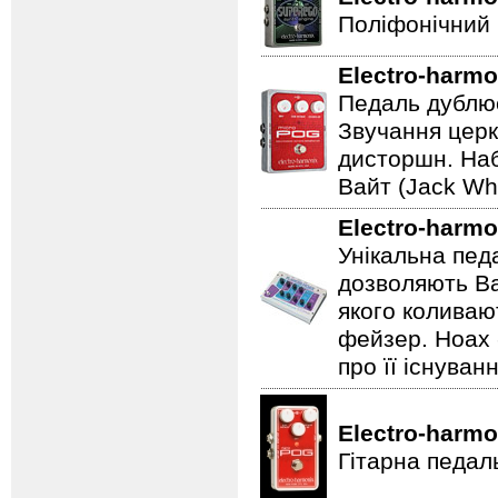
Поліфонічний 
Electro-harmo
Педаль дублює
Звучання церк
дисторшн. Наб
Вайт (Jack Whi
Electro-harmo
Унікальна пед
дозволяють Ва
якого коливаю
фейзер. Hoax 
про її існуван
Electro-harmo
Гітарна педал