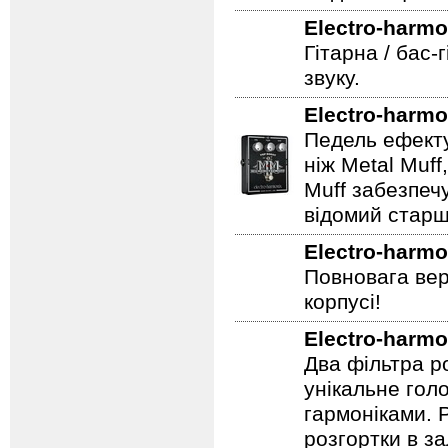
Педаль ефекті
Electro-harmo
Гітарна / бас-
звуку.
Electro-harmo
Педель ефекту
ніж Metal Muf
Muff забезпечу
відомий старш
Electro-harmo
Повновага вер
корпусі!
Electro-harmo
Два фільтра р
унікальне гол
гармоніками. 