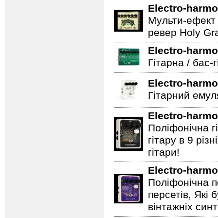
Electro-harmo
Мульти-ефект 
ревер Holy Gra
Electro-harmo
Гітарна / бас-
Electro-harmo
Гітарний емул
Electro-harmo
Поліфонічна 
гітару в 9 різ
гітари!
Electro-harmo
Поліфонічна п
персетів, Які 
вінтажніх синт