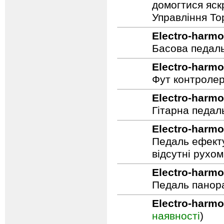
домогтися яскр
Управління To
Electro-harmo
Басова педал
Electro-harmo
Фут контролер
Electro-harmo
Гітарна педал
Electro-harmo
Педаль ефекту
відсутні рухо
Electro-harmo
Педаль панор
Electro-harmo
наявності
)