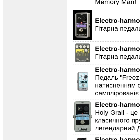
Memory Man!
Electro-harmo
Гітарна педал
Electro-harmo
Гітарна педаль
Electro-harmo
Педаль "Freez
натисненням од
семплірованіє
Electro-harmo
Holy Grail - 
класичного пр
легендарний Ді
Electro-harmo