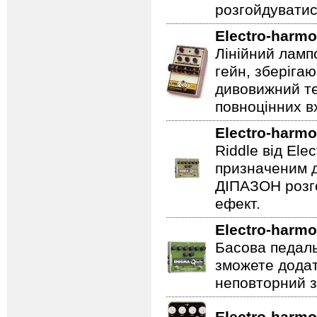
розгойдуватис
Electro-harmo
Лінійний ламп
гейн, зберігаю
дивовижний те
повноцінних вх
Electro-harmo
Riddle від Ele
призначеним д
ДІПАЗОН розго
ефект.
Electro-harmo
Басова педаль
зможете додат
неповторний з