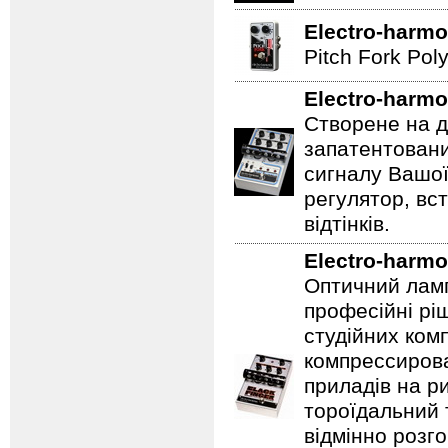
Electro-harmo
Pitch Fork Poly
Electro-harmo
Створене на д
запатентовани
сигналу Вашої
регулятор, вс
відтінків.
Electro-harmo
Оптичний ламп
професійні рі
студійних ком
компрессирова
приладів на ри
тороїдальний 
відмінно розг