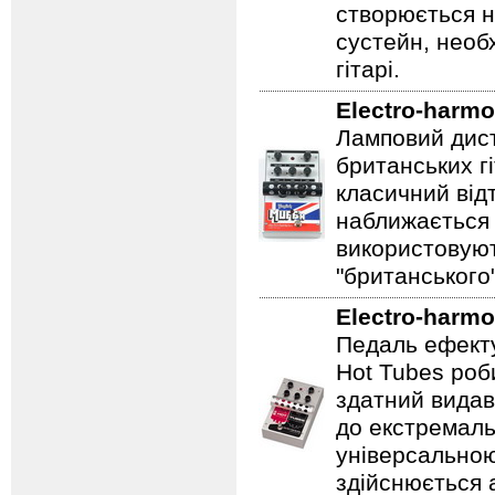
створюється 
сустейн, необ
гітарі.
Electro-harmo
Ламповий дист
британських гі
класичний відт
наближається 
використовуют
"британського
Electro-harmo
Педаль ефекту
Hot Tubes роб
здатний видав
до екстремаль
універсальною
здійснюється