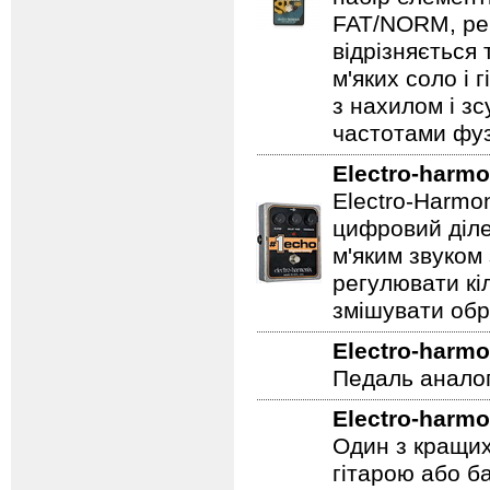
FAT/NORM, рег
відрізняється
м'яких соло і 
з нахилом і зс
частотами фуз
Electro-harmo
Electro-Harmo
цифровий діле
м'яким звуком
регулювати кіл
змішувати обр
Electro-harmo
Педаль аналог
Electro-harmo
Один з кращих
гітарою або ба