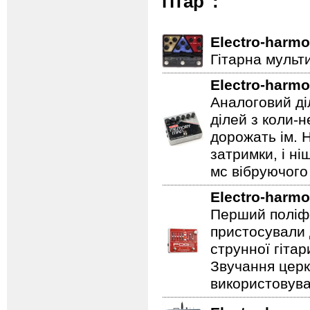
гітар":
Electro-harmo
Гітарна мульт
Electro-harmo
Аналоговий ді
ділей з коли-
дорожать ім. 
затримки, і н
мс вібруючого 
Electro-harmo
Перший поліфо
пристосували 
струнної гітар
Звучання церк
використовува