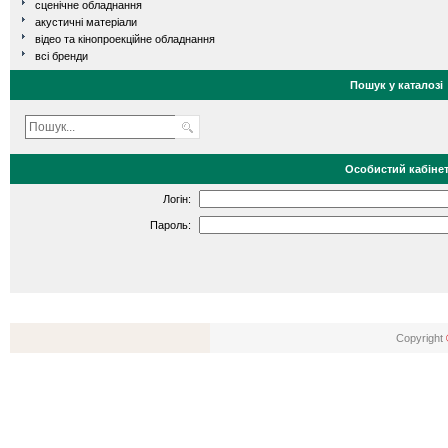
сценічне обладнання
акустичні матеріали
відео та кінопроекційне обладнання
всі бренди
Пошук у каталозі
Особистий кабіне
Логін:
Пароль:
Copyright