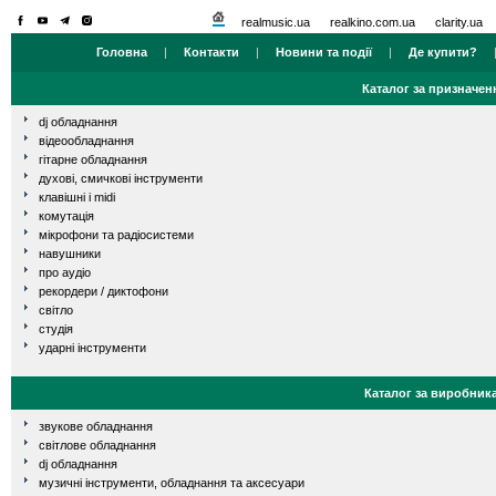
realmusic.ua
realkino.com.ua
clarity.ua
Головна
|
Контакти
|
Новини та події
|
Де купити?
Каталог за призначен
dj обладнання
відеообладнання
гітарне обладнання
духові, смичкові інструменти
клавішні і midi
комутація
мікрофони та радіосистеми
навушники
про аудіо
рекордери / диктофони
світло
студія
ударні інструменти
Каталог за виробник
звукове обладнання
світлове обладнання
dj обладнання
музичні інструменти, обладнання та аксесуари