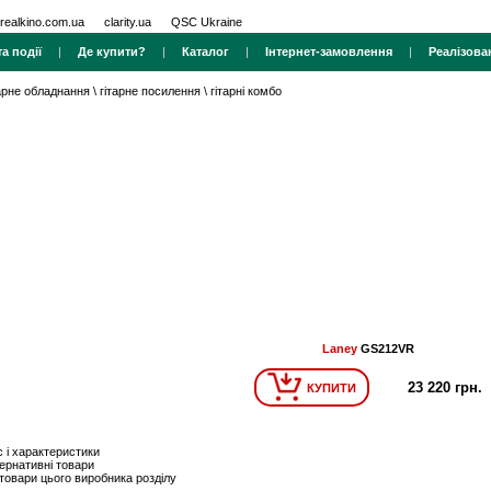
realkino.com.ua
clarity.ua
QSC Ukraine
а події
|
Де купити?
|
Каталог
|
Інтернет-замовлення
|
Реалізова
тарне обладнання
\
гітарне посилення
\
гітарні комбо
Laney
GS212VR
23 220 грн.
КУПИТИ
 і характеристики
ернативні товари
 товари цього виробника розділу