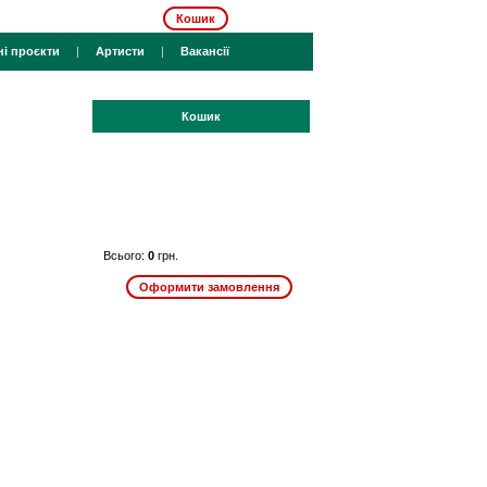
Кошик
ні проєкти
|
Артисти
|
Вакансії
Кошик
Всього:
0
грн.