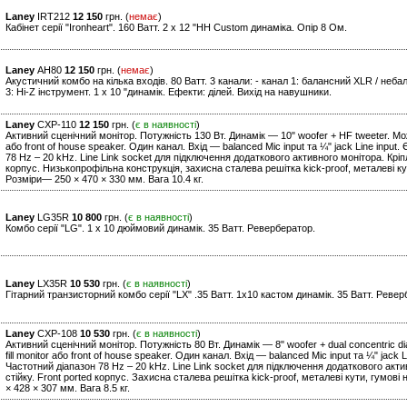
Laney
IRT212
12 150
грн. (
немає
)
Кабінет серії "Ironheart". 160 Ватт. 2 x 12 "HH Custom динаміка. Опір 8 Ом.
Laney
AH80
12 150
грн. (
немає
)
Акустичний комбо на кілька входів. 80 Ватт. 3 канали: - канал 1: балансний XLR / небал
3: Hi-Z інструмент. 1 x 10 "динамік. Ефекти: ділей. Вихід на навушники.
Laney
CXP-110
12 150
грн. (
є в наявності
)
Активний сценічний монітор. Потужність 130 Вт. Динамік — 10" woofer + HF tweeter. Може
або front of house speaker. Один канал. Вхід — balanced Mic input та ¼" jack Line inpu
78 Hz – 20 kHz. Line Link socket для підключення додаткового активного монітора. Кріп
корпус. Низькопрофільна конструкція, захисна сталева решітка kick-proof, металеві кут
Розміри— 250 × 470 × 330 мм. Вага 10.4 кг.
Laney
LG35R
10 800
грн. (
є в наявності
)
Комбо серії "LG". 1 x 10 дюймовий динамік. 35 Ватт. Ревербератор.
Laney
LX35R
10 530
грн. (
є в наявності
)
Гітарний транзисторний комбо серії "LХ" .35 Ватт. 1х10 кастом динамік. 35 Ватт. Ревер
Laney
CXP-108
10 530
грн. (
є в наявності
)
Активний сценічний монітор. Потужність 80 Вт. Динамік — 8" woofer + dual concentric d
fill monitor або front of house speaker. Один канал. Вхід — balanced Mic input та ¼" jac
Частотний діапазон 78 Hz – 20 kHz. Line Link socket для підключення додаткового акт
стійку. Front ported корпус. Захисна сталева решітка kick-proof, металеві кути, гумові 
× 428 × 307 мм. Вага 8.5 кг.