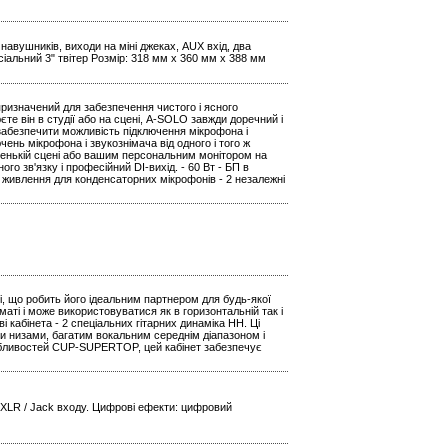
навушників, виходи на міні джеках, AUX вхід, два
сіальний 3" твітер Розмір: 318 мм x 360 мм x 388 мм
 призначений для забезпечення чистого і ясного
єте він в студії або на сцені, A-SOLO завжди доречний і
 забезпечити можливість підключення мікрофона і
чень мікрофона і звукознімача від одного і того ж
ленькій сцені або вашим персональним монітором на
о зв'язку і професійний DI-вихід. - 60 Вт - БП в
е живлення для конденсаторних мікрофонів - 2 незалежні
ні, що робить його ідеальним партнером для будь-якої
аті і може використовуватися як в горизонтальній так і
кабінета - 2 спеціальних гітарних динаміка HH. Ці
и низами, багатим вокальним середнім діапазоном і
обливостей CUP-SUPERTOP, цей кабінет забезпечує
 XLR / Jack входу. Цифрові ефекти: цифровий