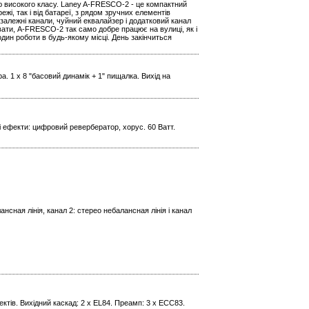
ою високого класу. Laney A-FRESCO-2 - це компактний
жі, так і від батареї, з рядом зручних елементів
езалежні канали, чуйний еквалайзер і додатковий канал
вати, A-FRESCO-2 так само добре працює на вулиці, як і
один роботи в будь-якому місці. День закінчиться
. 1 x 8 "басовий динамік + 1" пищалка. Вихід на
і ефекти: цифровий ревербератор, хорус. 60 Ватт.
ансная лінія, канал 2: стерео небалансная лінія і канал
ектів. Вихідний каскад: 2 x EL84. Преамп: 3 x ECC83.