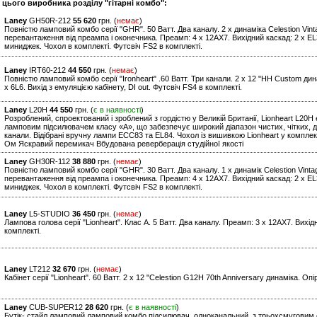
 цього виробника розділу "гітарні комбо":
Laney
GH50R-212
55 620
грн. (
немає
)
Повністю ламповий комбо серії "GHR". 50 Ватт. Два каналу. 2 x динаміка Celestion Vint
перевантаження від преампа і оконечника. Преамп: 4 x 12AX7. Вихідний каскад: 2 x EL34
миниджек. Чохол в комплекті. Футсвіч FS2 в комплекті.
Laney
IRT60-212
44 550
грн. (
немає
)
Повністю ламповий комбо серії "Ironheart" .60 Ватт. Три канали. 2 x 12 "HH Custom ди
x 6L6. Вихід з емуляцією кабінету, DI out. Футсвіч FS4 в комплекті.
Laney
L20H
44 550
грн. (
є в наявності
)
Розроблений, спроектований і зроблений з гордістю у Великій Британії, Lionheart L2
ламповим підсилювачем класу «А», що забезпечує широкий діапазон чистих, чітких, дин
канали. Відібрані вручну лампи ECC83 та EL84. Чохол із вишивкою Lionheart у комплект
Ом Яскравий перемикач Вбудована реверберація студійної якості
Laney
GH30R-112
38 880
грн. (
немає
)
Повністю ламповий комбо серії "GHR". 30 Ватт. Два каналу. 1 x динамік Celestion Vinta
перевантаження від преампа і оконечника. Преамп: 4 x 12AX7. Вихідний каскад: 2 x EL34
миниджек. Чохол в комплекті. Футсвіч FS2 в комплекті.
Laney
L5-STUDIO
36 450
грн. (
немає
)
Лампова голова серії "Lionheart". Клас А. 5 Ватт. Два каналу. Преамп: 3 x 12AX7. Вихід
комплекті.
Laney
LT212
32 670
грн. (
немає
)
Кабінет серії "Lionheart". 60 Ватт. 2 x 12 "Celestion G12H 70th Anniversary динаміка. Опі
Laney
CUB-SUPER12
28 620
грн. (
є в наявності
)
Бутік- стайл ламповий ламповий комбо підсилювач, одноканальний, з трьохсмуговим