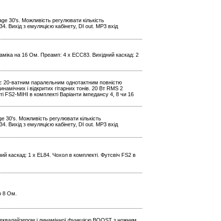
age 30's. Можливість регулювати кількість
. Вихід з емуляцією кабінету, DI out. МР3 вхід
наміка на 16 Ом. Преамп: 4 x ECC83. Вихідний каскад: 2
0H є 20-ватним паралельним однотактним повністю
амічних і відкритих гітарних тонів. 20 Вт RMS 2
і FS2-МІНІ в комплекті Варіанти імпедансу 4, 8 чи 16
ge 30's. Можливість регулювати кількість
. Вихід з емуляцією кабінету, DI out. МР3 вхід
ний каскад: 1 x EL84. Чохол в комплекті. Футсвіч FS2 в
р 8 Ом.
 еквалайзером і динамічної функцією BOOST з ножним