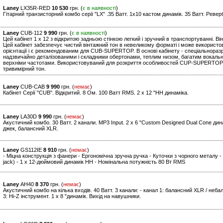
Laney
LX35R-RED
10 530
грн. (
є в наявності
)
Гітарний транзисторний комбо серії "LХ" .35 Ватт. 1х10 кастом динамік. 35 Ватт. Ревер
Laney
CUB-112
9 990
грн. (
є в наявності
)
Цей кабінет 1 x 12 з відкритою задньою стінкою легкий і зручний в транспортуванні. Він
Цей кабінет забезпечує чистий вінтажний тон в невеликому форматі і може використов
орієнтації і є рекомендованим для CUB-SUPERTOP. В основі кабінету - спеціальноразр
надзвичайно деталізованими і складними обертонами, теплим низом, багатим вокальн
верхніми частотами. Використовуваний для розкриття особливостей CUP-SUPERTOP, 
тривимірний тон.
Laney
CUB-CAB
9 990
грн. (
немає
)
Кабінет Серії "CUB". Відкритий. 8 Ом. 100 Ватт RMS. 2 х 12 "HH динаміка.
Laney
LA30D
9 990
грн. (
немає
)
Акустичний комбо. 30 Ватт. 2 канали. MP3 Input. 2 х 6 "Custom Designed Dual Cone дина
джек, балансний XLR.
Laney
GS112IE
8 910
грн. (
немає
)
- Міцна конструкція з фанери - Ергономічна зручна ручка - Куточки з чорного металу - Г
jack) - 1 x 12-дюймовий динамік HH - Номінальна потужність 80 Вт RMS
Laney
AH40
8 370
грн. (
немає
)
Акустичний комбо на кілька входів. 40 Ватт. 3 канали: - канал 1: балансний XLR / небал
3: Hi-Z інструмент. 1 x 8 "динамік. Вихід на навушники.