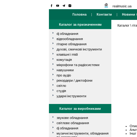
realmusic.ua
Головна
|
Контакти
|
Новини т
Каталог за призначенням
Каталог
\
гі
dj обладнання
відеообладнання
гітарне обладнання
духові, смичкові інструменти
клавішні і midi
комутація
мікрофони та радіосистеми
навушники
про аудіо
рекордери / диктофони
світло
студія
ударні інструменти
Каталог за виробниками
звукове обладнання
світлове обладнання
Опис
dj обладнання
Альт
Інші
музичні інструменти, обладнання