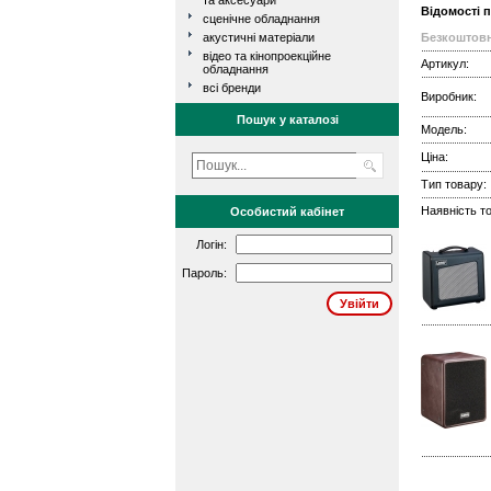
та аксесуари
Відомості 
сценічне обладнання
акустичні матеріали
Безкоштовн
відео та кінопроекційне
Артикул:
обладнання
всі бренди
Виробник:
Пошук у каталозі
Модель:
Ціна:
Тип товару:
Наявність то
Особистий кабінет
Логін:
Пароль: