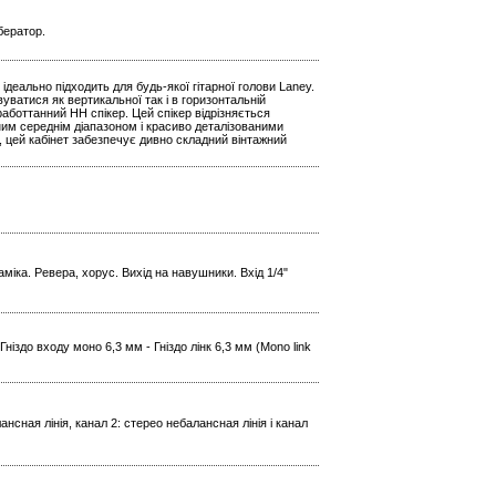
бератор.
 ідеально підходить для будь-якої гітарної голови Laney.
уватися як вертикальної так і в горизонтальній
аботтанний HH спікер. Цей спікер відрізняється
им середнім діапазоном і красиво деталізованими
цей кабінет забезпечує дивно складний вінтажний
міка. Ревера, хорус. Вихід на навушники. Вхід 1/4"
ніздо входу моно 6,3 мм - Гніздо лінк 6,3 мм (Mono link
ансная лінія, канал 2: стерео небалансная лінія і канал