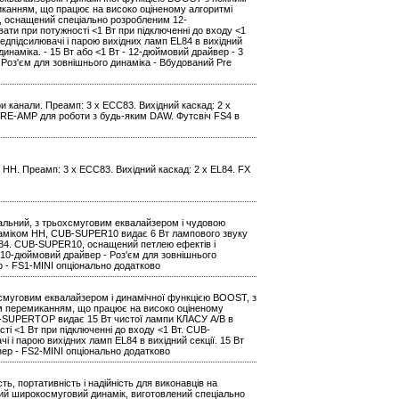
анням, що працює на високо оціненому алгоритмі
, оснащений спеціально розробленим 12-
ти при потужності <1 Вт при підключенні до входу <1
підсилювачі і парою вихідних ламп EL84 в вихідний
наміка. - 15 Вт або <1 Вт - 12-дюймовий драйвер - 3
 Роз'єм для зовнішнього динаміка - Вбудований Pre
Три канали. Преамп: 3 x ECC83. Вихідний каскад: 2 x
я RE-AMP для роботи з будь-яким DAW. Футсвіч FS4 в
 HH. Преамп: 3 x ECC83. Вихідний каскад: 2 x EL84. FX
альний, з трьохсмуговим еквалайзером і чудовою
аміком HH, CUB-SUPER10 видає 6 Вт лампового звуку
L84. CUB-SUPER10, оснащений петлею ефектів і
 - 10-дюймовий драйвер - Роз'єм для зовнішнього
р - FS1-MINI опціонально додатково
смуговим еквалайзером і динамічної функцією BOOST, з
 перемиканням, що працює на високо оціненому
B-SUPERTOP видає 15 Вт чистої лампи КЛАСУ A/B в
і <1 Вт при підключенні до входу <1 Вт. CUB-
парою вихідних ламп EL84 в вихідний секції. 15 Вт
зер - FS2-MINI опціонально додатково
, портативність і надійність для виконавців на
вий широкосмуговий динамік, виготовлений спеціально