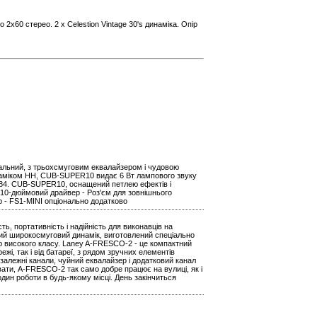
о 2х60 стерео. 2 x Celestion Vintage 30's динаміка. Опір
альний, з трьохсмуговим еквалайзером і чудовою
аміком HH, CUB-SUPER10 видає 6 Вт лампового звуку
L84. CUB-SUPER10, оснащений петлею ефектів і
 - 10-дюймовий драйвер - Роз'єм для зовнішнього
р - FS1-MINI опціонально додатково
, портативність і надійність для виконавців на
вий широкосмуговий динамік, виготовлений спеціально
ою високого класу. Laney A-FRESCO-2 - це компактний
жі, так і від батареї, з рядом зручних елементів
езалежні канали, чуйний еквалайзер і додатковий канал
вати, A-FRESCO-2 так само добре працює на вулиці, як і
один роботи в будь-якому місці. День закінчиться