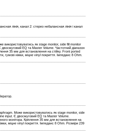
ансная лінія, канал 2: стерео небалансная лінія і канал
 використовуватись як stage monitor, side fill monitor
t. Є двосмуговий EQ та Master Volume. Частотний діапазон
лення 35 мм для встановлення на стійку. Front ported
и, гумові ніжки, міцне vinyl покриття. Імпеданс 8 Ohm.
бератор.
iaphragm. Може використовуватись як stage monitor, side
k Line input. Є двосмуговий EQ та Master Volume.
ивного монітора. Кріплення 35 мм для встановлення на
ніжки, міцне vinyl покриття. Імпеданс 8 Ohm. Розміри 239