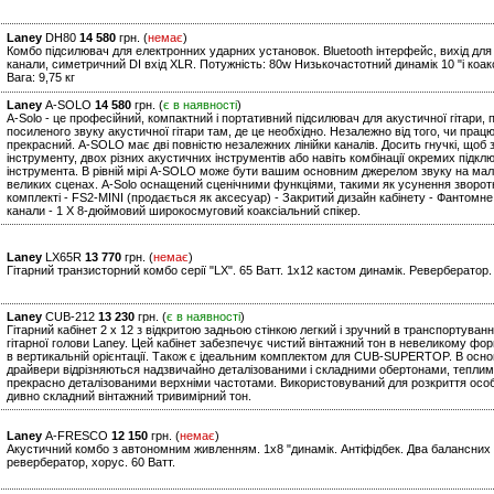
Laney
DH80
14 580
грн. (
немає
)
Комбо підсилювач для електронних ударних установок. Bluetooth інтерфейс, вихід для 
канали, симетричний DI вхід XLR. Потужність: 80w Низькочастотний динамік 10 "і коак
Вага: 9,75 кг
Laney
A-SOLO
14 580
грн. (
є в наявності
)
A-Solo - це професійний, компактний і портативний підсилювач для акустичної гітари,
посиленого звуку акустичної гітари там, де це необхідно. Незалежно від того, чи працю
прекрасний. A-SOLO має дві повністю незалежних лінійки каналів. Досить гнучкі, щоб
інструменту, двох різних акустичних інструментів або навіть комбінації окремих підклю
інструмента. В рівній мірі A-SOLO може бути вашим основним джерелом звуку на ма
великих сценах. A-Solo оснащений сценічними функціями, такими як усунення зворотног
комплекті - FS2-MINI (продається як аксесуар) - Закритий дизайн кабінету - Фантомн
канали - 1 X 8-дюймовий широкосмуговий коаксіальний спікер.
Laney
LX65R
13 770
грн. (
немає
)
Гітарний транзисторний комбо серії "LХ". 65 Ватт. 1х12 кастом динамік. Ревербератор.
Laney
CUB-212
13 230
грн. (
є в наявності
)
Гітарний кабінет 2 x 12 з відкритою задньою стінкою легкий і зручний в транспортуван
гітарної голови Laney. Цей кабінет забезпечує чистий вінтажний тон в невеликому форм
в вертикальній орієнтації. Також є ідеальним комплектом для CUB-SUPERTOP. В основі 
драйвери відрізняються надзвичайно деталізованими і складними обертонами, теплим
прекрасно деталізованими верхніми частотами. Використовуваний для розкриття ос
дивно складний вінтажний тривимірний тон.
Laney
A-FRESCO
12 150
грн. (
немає
)
Акустичний комбо з автономним живленням. 1х8 "динамік. Антіфідбек. Два балансних
ревербератор, хорус. 60 Ватт.