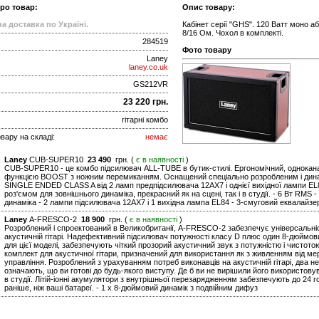
про товар:
Опис товару:
а доставка по Україні.
Кабінет серії "GHS". 120 Ватт моно аб
8/16 Ом. Чохол в комплекті.
284519
Фото товару
Laney
laney.co.uk
GS212VR
23 220 грн.
гітарні комбо
вару на складі:
немає
Laney
CUB-SUPER10
23 490
грн. (
є в наявності
)
CUB-SUPER10 - це комбо підсилювач ALL-TUBE в бутик-стилі. Ергономічний, однокан
функцією BOOST з ножним перемиканням. Оснащений спеціально розробленим і дин
SINGLE ENDED CLASS A від 2 ламп предпідсилювача 12AX7 і однієї вихідної лампи E
роз'ємом для зовнішнього динаміка, прекрасний як на сцені, так і в студії. - 6 Вт RMS
динаміка - 2 лампи підсилювача 12AX7 і 1 вихідна лампа EL84 - 3-смуговий еквалайзе
Laney
A-FRESCO-2
18 900
грн. (
є в наявності
)
Розроблений і спроектований в Великобританії, A-FRESCO-2 забезпечує універсальність
акустичній гітарі. Надефективний підсилювач потужності класу D плюс один 8-дюймо
для цієї моделі, забезпечують чіткий прозорий акустичний звук з потужністю і чистот
комплект для акустичної гітари, призначений для використання як з живленням від мере
управління. Розроблений з урахуванням потреб виконавців на акустичній гітарі, два н
означають, що ви готові до будь-якого виступу. Де б ви не вирішили його використову
в студії. Літій-іонні акумулятори з внутрішньої перезарядженням забезпечують до 24 г
раніше, ніж ваші батареї. - 1 x 8-дюймовий динамік з подвійним дифуз