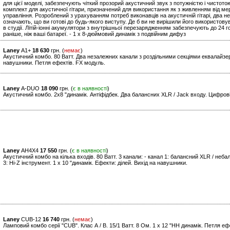
для цієї моделі, забезпечують чіткий прозорий акустичний звук з потужністю і чистот
комплект для акустичної гітари, призначений для використання як з живленням від мере
управління. Розроблений з урахуванням потреб виконавців на акустичній гітарі, два н
означають, що ви готові до будь-якого виступу. Де б ви не вирішили його використову
в студії. Літій-іонні акумулятори з внутрішньої перезарядженням забезпечують до 24 г
раніше, ніж ваші батареї. - 1 x 8-дюймовий динамік з подвійним дифуз
Laney
A1+
18 630
грн. (
немає
)
Акустичний комбо. 80 Ватт. Два незалежних канали з роздільними секціями еквалайзера
навушники. Петля ефектів. FX модуль.
Laney
A-DUO
18 090
грн. (
є в наявності
)
Акустичний комбо. 2х8 "динамік. Антіфідбек. Два балансних XLR / Jack входу. Цифров
Laney
AH4X4
17 550
грн. (
є в наявності
)
Акустичний комбо на кілька входів. 80 Ватт. 3 канали: - канал 1: балансний XLR / небал
3: Hi-Z інструмент. 1 x 10 "динамік. Ефекти: ділей. Вихід на навушники.
Laney
CUB-12
16 740
грн. (
немає
)
Ламповий комбо серії "CUB". Клас А / В. 15/1 Ватт. 8 Ом. 1 x 12 "HH динамік. Петля еф