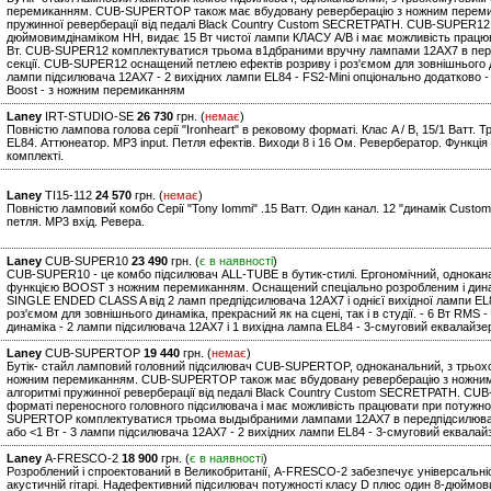
перемиканням. CUB-SUPERTOP також має вбудовану реверберацію з ножним перемик
пружинної реверберації від педалі Black Country Custom SECRETPATH. CUB-SUPER12
дюймовимдінаміком HH, видає 15 Вт чистої лампи КЛАСУ A/B і має можливість працюва
Вт. CUB-SUPER12 комплектуватися трьома в1дбраними вручну лампами 12AX7 в перед
секції. CUB-SUPER12 оснащений петлею ефектів розриву і роз'ємом для зовнішнього ди
лампи підсилювача 12AX7 - 2 вихідних лампи EL84 - FS2-Mini опціонально додатково -
Boost - з ножним перемиканням
Laney
IRT-STUDIO-SE
26 730
грн. (
немає
)
Повністю лампова голова серії "Ironheart" в рековому форматі. Клас A / B, 15/1 Ватт. 
EL84. Аттюнеатор. MP3 input. Петля ефектів. Виходи 8 і 16 Ом. Ревербератор. Функці
комплекті.
Laney
TI15-112
24 570
грн. (
немає
)
Повністю ламповий комбо Серії "Tony Iommi" .15 Ватт. Один канал. 12 "динамік Custom
петля. MP3 вхід. Ревера.
Laney
CUB-SUPER10
23 490
грн. (
є в наявності
)
CUB-SUPER10 - це комбо підсилювач ALL-TUBE в бутик-стилі. Ергономічний, однокан
функцією BOOST з ножним перемиканням. Оснащений спеціально розробленим і дин
SINGLE ENDED CLASS A від 2 ламп предпідсилювача 12AX7 і однієї вихідної лампи E
роз'ємом для зовнішнього динаміка, прекрасний як на сцені, так і в студії. - 6 Вт RMS
динаміка - 2 лампи підсилювача 12AX7 і 1 вихідна лампа EL84 - 3-смуговий еквалайзе
Laney
CUB-SUPERTOP
19 440
грн. (
немає
)
Бутік- стайл ламповий головний підсилювач CUB-SUPERTOP, одноканальний, з трьох
ножним перемиканням. CUB-SUPERTOP також має вбудовану реверберацію з ножним
алгоритмі пружинної реверберації від педалі Black Country Custom SECRETPATH. CU
форматі переносного головного підсилювача і має можливість працювати при потужност
SUPERTOP комплектуватися трьома выдыбраними лампами 12AX7 в передпідсилювачі і 
або <1 Вт - 3 лампи підсилювача 12AX7 - 2 вихідних лампи EL84 - 3-смуговий еквалай
Laney
A-FRESCO-2
18 900
грн. (
є в наявності
)
Розроблений і спроектований в Великобританії, A-FRESCO-2 забезпечує універсальність
акустичній гітарі. Надефективний підсилювач потужності класу D плюс один 8-дюймо