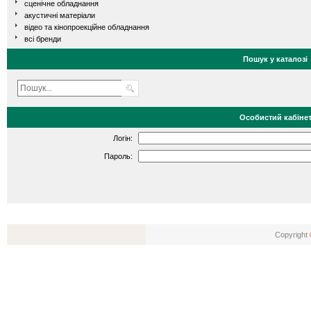
сценічне обладнання
акустичні матеріали
відео та кінопроекційне обладнання
всі бренди
Пошук у каталозі
Особистий кабіне
Логін:
Пароль:
Copyright