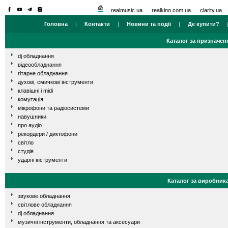
realmusic.ua
realkino.com.ua
clarity.ua
Головна
|
Контакти
|
Новини та події
|
Де купити?
Каталог за призначен
dj обладнання
відеообладнання
гітарне обладнання
духові, смичкові інструменти
клавішні і midi
комутація
мікрофони та радіосистеми
навушники
про аудіо
рекордери / диктофони
світло
студія
ударні інструменти
Каталог за виробник
звукове обладнання
світлове обладнання
dj обладнання
музичні інструменти, обладнання та аксесуари