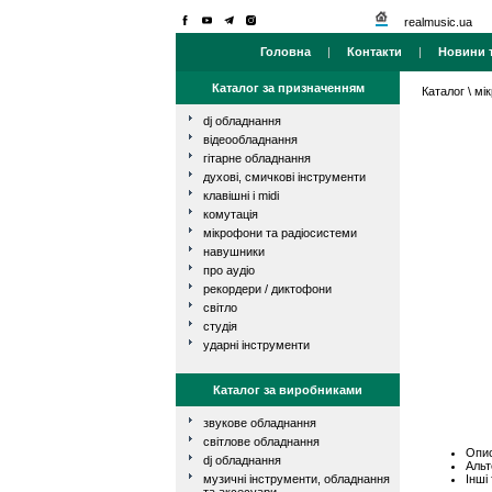
realmusic.ua
Головна
|
Контакти
|
Новини т
Каталог за призначенням
Каталог
\
мі
dj обладнання
відеообладнання
гітарне обладнання
духові, смичкові інструменти
клавішні і midi
комутація
мікрофони та радіосистеми
навушники
про аудіо
рекордери / диктофони
світло
студія
ударні інструменти
Каталог за виробниками
звукове обладнання
світлове обладнання
Опис
dj обладнання
Альт
Інші
музичні інструменти, обладнання