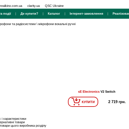
realkino.com.ua
clarity.ua
QSC Ukraine
а події
|
Де купити?
|
Каталог
|
Інтернет-замовлення
|
Реалізова
крофони та радіосистеми
\
мікрофони вокальні ручні
sE Electronics
V2 Switch
2 719 грн.
КУПИТИ
 і характеристики
ернативні товари
 товари цього виробника розділу