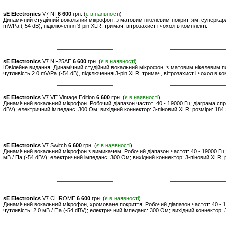
sE Electronics
V7 NI
6 600
грн. (
є в наявності
)
Динамічний студійний вокальний мікрофон, з матовим нікелевим покриттям, суперкарді
mV/Pa (-54 dB), підключення 3-pin XLR, тримач, вітрозахист і чохол в комплекті.
sE Electronics
V7 NI-25AE
6 600
грн. (
є в наявності
)
Ювілейне видання. Динамічний студійний вокальний мікрофон, з матовим нікелевим по
чутливість 2.0 mV/Pa (-54 dB), підключення 3-pin XLR, тримач, вітрозахист і чохол в ко
sE Electronics
V7 VE Vintage Edition
6 600
грн. (
є в наявності
)
Динамічний вокальний мікрофон. Робочий діапазон частот: 40 - 19000 Гц; діаграма спря
dBV); електричний імпеданс: 300 Ом; вихідний коннектор: 3-піновий XLR; розміри: 184 ×
sE Electronics
V7 Switch
6 600
грн. (
є в наявності
)
Динамічний вокальний мікрофон з вимикачем. Робочий діапазон частот: 40 - 19000 Гц; 
мВ / Па (-54 dBV); електричний імпеданс: 300 Ом; вихідний коннектор: 3-піновий XLR; ро
sE Electronics
V7 CHROME
6 600
грн. (
є в наявності
)
Динамічний вокальний мікрофон, хромоване покриття. Робочий діапазон частот: 40 - 1
чутливість: 2.0 мВ / Па (-54 dBV); електричний імпеданс: 300 Ом; вихідний коннектор: 3