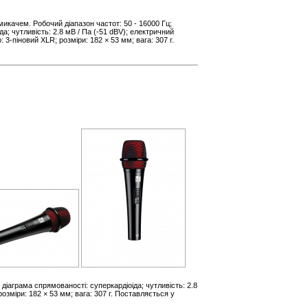
икачем. Робочий діапазон частот: 50 - 16000 Гц;
а; чутливість: 2.8 мВ / Па (-51 dBV); електричний
 3-піновий XLR; розміри: 182 × 53 мм; вага: 307 г.
діаграма спрямованості: суперкардіоіда; чутливість: 2.8
озміри: 182 × 53 мм; вага: 307 г. Поставляється у