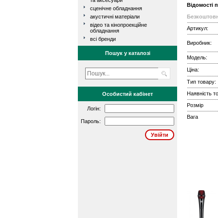
та аксесуари
Відомості 
сценічне обладнання
акустичні матеріали
Безкоштовн
відео та кінопроекційне
Артикул:
обладнання
всі бренди
Виробник:
Пошук у каталозі
Модель:
Ціна:
Тип товару:
Наявність то
Особистий кабінет
Розмір
Логін:
Вага
Пароль: