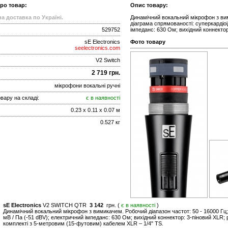
про товар:
Опис товару:
а доставка по Україні.
Динамічний вокальний мікрофон з вим
діаграма спрямованості: суперкардіоід
529752
імпеданс: 630 Ом; вихідний коннектор:
sE Electronics
Фото товару
seelectronics.com
V2 Switch
2 719 грн.
мікрофони вокальні ручні
вару на складі:
є в наявності
0.23 x 0.11 x 0.07 м
0.527 кг
sE Electronics
V2 SWITCH QTR
3 142
грн. (
є в наявності
)
Динамічний вокальний мікрофон з вимикачем. Робочий діапазон частот: 50 - 16000 Гц; 
мВ / Па (-51 dBV); електричний імпеданс: 630 Ом; вихідний коннектор: 3-піновий XLR; р
комплекті з 5-метровим (15-футовим) кабелем XLR – 1/4" TS.