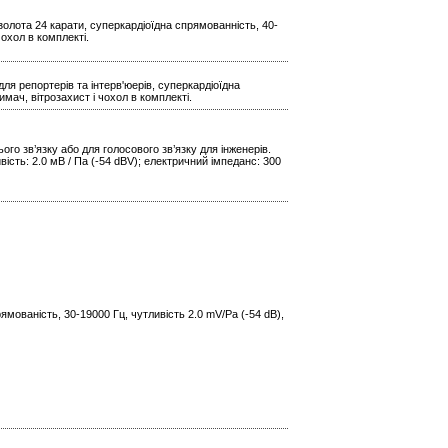
золота 24 карати, суперкардіоїдна спрямованність, 40-
чохол в комплекті.
я репортерів та інтерв'юерів, суперкардіоїдна
имач, вітрозахист і чохол в комплекті.
го зв’язку або для голосового зв’язку для інженерів.
вість: 2.0 мВ / Па (-54 dBV); електричний імпеданс: 300
мованість, 30-19000 Гц, чутливість 2.0 mV/Pa (-54 dB),