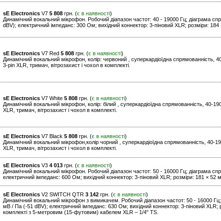
sE Electronics
V7
5 808
грн. (
є в наявності
)
Динамічний вокальний мікрофон. Робочий діапазон частот: 40 - 19000 Гц; діаграма спря
dBV); електричний імпеданс: 300 Ом; вихідний коннектор: 3-піновий XLR; розміри: 184 ×
sE Electronics
V7 Red
5 808
грн. (
є в наявності
)
Динамічний вокальний мікрофон, колір: червоний , суперкардіоїдна спрямованність, 40
3-pin XLR, тримач, вітрозахист і чохол в комплекті.
sE Electronics
V7 White
5 808
грн. (
є в наявності
)
Динамічний вокальний мікрофон, колір: білий , суперкардіоїдна спрямованність, 40-190
XLR, тримач, вітрозахист і чохол в комплекті.
sE Electronics
V7 Black
5 808
грн. (
є в наявності
)
Динамічний вокальний мікрофон,колір чорний , суперкардіоїдна спрямованність, 40-190
XLR, тримач, вітрозахист і чохол в комплекті.
sE Electronics
V3
4 013
грн. (
є в наявності
)
Динамічний вокальний мікрофон. Робочий діапазон частот: 50 - 16000 Гц; діаграма спрям
електричний імпеданс: 600 Ом; вихідний коннектор: 3-піновий XLR; розміри: 181 × 52 мм
sE Electronics
V2 SWITCH QTR
3 142
грн. (
є в наявності
)
Динамічний вокальний мікрофон з вимикачем. Робочий діапазон частот: 50 - 16000 Гц; 
мВ / Па (-51 dBV); електричний імпеданс: 630 Ом; вихідний коннектор: 3-піновий XLR; р
комплекті з 5-метровим (15-футовим) кабелем XLR – 1/4" TS.