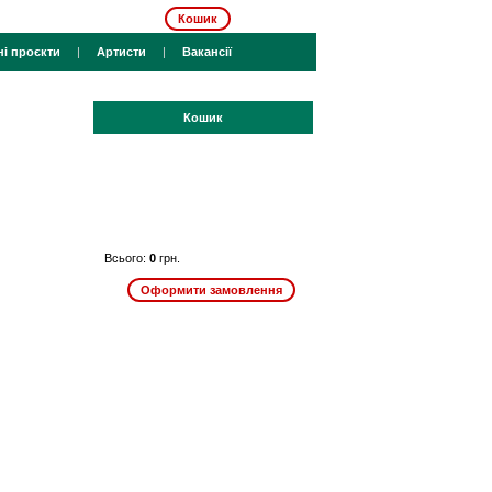
Кошик
ні проєкти
|
Артисти
|
Вакансії
Кошик
Всього:
0
грн.