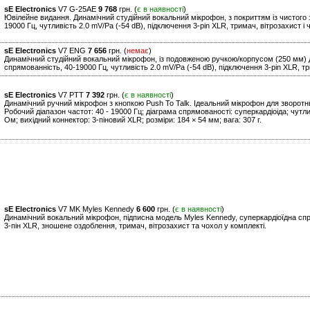
sE Electronics
V7 G-25AE
9 768
грн. (
є в наявності
)
Ювілейне видання. Динамічний студійний вокальний мікрофон, з покриттям із чистого 
19000 Гц, чутливість 2.0 mV/Pa (-54 dB), підключення 3-pin XLR, тримач, вітрозахист і 
sE Electronics
V7 ENG
7 656
грн. (
немає
)
Динамічний студійний вокальний мікрофон, із подовженою ручкою/корпусом (250 мм) дл
спрямованність, 40-19000 Гц, чутливість 2.0 mV/Pa (-54 dB), підключення 3-pin XLR, тр
sE Electronics
V7 PTT
7 392
грн. (
є в наявності
)
Динамічний ручний мікрофон з кнопкою Push To Talk. Ідеальний мікрофон для зворотньо
Робочий діапазон частот: 40 - 19000 Гц; діаграма спрямованості: суперкардіоіда; чутли
Ом; вихідний коннектор: 3-піновий XLR; розміри: 184 × 54 мм; вага: 307 г.
sE Electronics
V7 MK Myles Kennedy
6 600
грн. (
є в наявності
)
Динамічний вокальний мікрофон, підписна модель Myles Kennedy, суперкардіоїдна спря
3-пін XLR, зношене оздоблення, тримач, вітрозахист та чохол у комплекті.