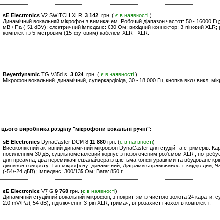
sE Electronics
V2 SWITCH XLR
3 142
грн. (
є в наявності
)
Динамічний вокальний мікрофон з вимикачем. Робочий діапазон частот: 50 - 16000 Гц; 
мВ / Па (-51 dBV); електричний імпеданс: 630 Ом; вихідний коннектор: 3-піновий XLR; р
комплекті з 5-метровим (15-футовим) кабелем XLR - XLR.
Beyerdynamic
TG V35d s
3 024
грн. (
є в наявності
)
Мікрофон вокальний, динамічний, суперкардіоіда, 30 - 18 000 Гц, кнопка вкл / викл, м
и цього виробника розділу "мікрофони вокальні ручні":
sE Electronics
DynaCaster DCM 8
11 880
грн. (
є в наявності
)
Високоякісний активний динамічний мікрофон DynaCaster для студій та стримерів. Кар
посиленням 30 дБ, суцільнометалевий корпус з позолоченим роз'ємом XLR , потребу
для преампа, два перемикачі еквалайзера із шістьма конфігураціями та вбудоване кр
діапазон повороту. Тип мікрофону: динамічний; Діаграма спрямованості: кардіоїдна; Ча
(-54/-24 дБВ); Імпеданс: 300/135 Ом; Вага: 850 г
sE Electronics
V7 G
9 768
грн. (
є в наявності
)
Динамічний студійний вокальний мікрофон, з покриттям із чистого золота 24 карати, с
2.0 mV/Pa (-54 dB), підключення 3-pin XLR, тримач, вітрозахист і чохол в комплекті.