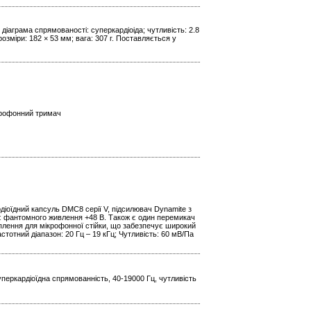
діаграма спрямованості: суперкардіоіда; чутливість: 2.8
озміри: 182 × 53 мм; вага: 307 г. Поставляється у
ікрофонний тримач
діоїдний капсуль DMC8 серії V, підсилювач Dynamite з
є фантомного живлення +48 В. Також є один перемикач
іплення для мікрофонної стійки, що забезпечує широкий
стотний діапазон: 20 Гц – 19 кГц; Чутливість: 60 мВ/Па
уперкардіоїдна спрямованність, 40-19000 Гц, чутливість