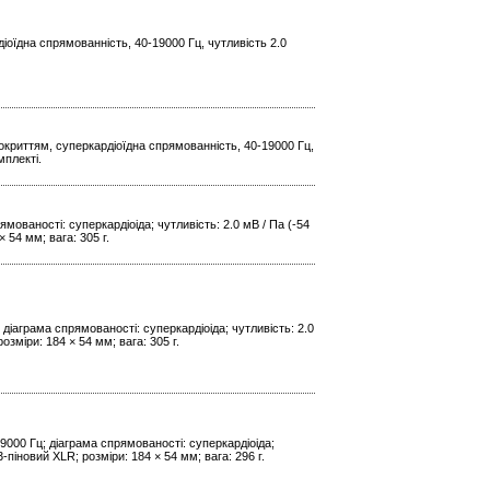
оїдна спрямованність, 40-19000 Гц, чутливість 2.0
криттям, суперкардіоїдна спрямованність, 40-19000 Гц,
мплекті.
мованості: суперкардіоіда; чутливість: 2.0 мВ / Па (-54
 54 мм; вага: 305 г.
діаграма спрямованості: суперкардіоіда; чутливість: 2.0
зміри: 184 × 54 мм; вага: 305 г.
9000 Гц; діаграма спрямованості: суперкардіоіда;
-піновий XLR; розміри: 184 × 54 мм; вага: 296 г.