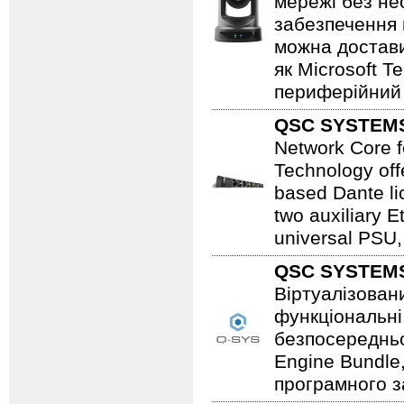
мережі без не
забезпечення 
можна достави
як Microsoft 
периферійний 
QSC SYSTEM
Network Core f
Technology off
based Dante li
two auxiliary E
universal PSU,
QSC SYSTEM
Віртуалізован
функціональні
безпосередньо
Engine Bundle
програмного з