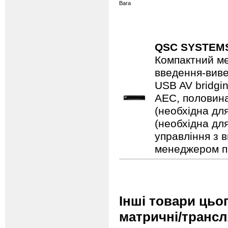
Вага
QSC SYSTEM
Компактний м
введення-виве
USB AV bridgi
AEC, половина
(необхідна дл
(необхідна дл
управління з 
менеджером пр
Інші товари цьо
матричні/трансл