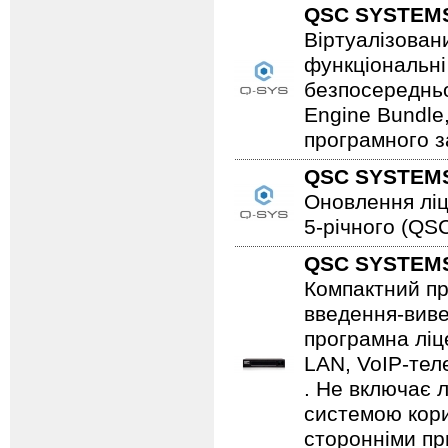
QSC SYSTEM
Віртуалізован
функціональні
безпосередньо
Engine Bundle
програмного з
QSC SYSTEM
Оновлення ліц
5-річного (QS
QSC SYSTEM
Компактний пр
введення-виве
програмна ліце
LAN, VoIP-тел
. Не включає 
системою кори
сторонніми пр