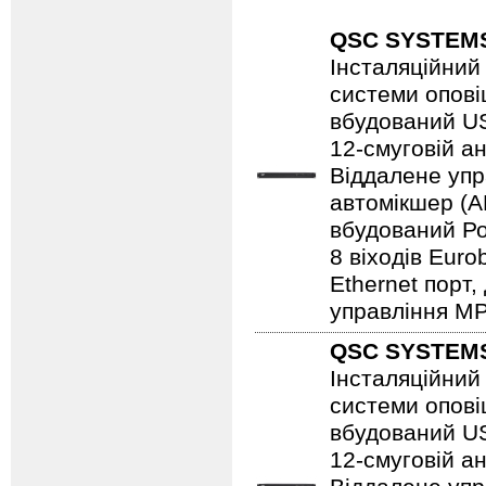
QSC SYSTEM
Інсталяційний
системи опові
вбудований US
12-смуговій а
Віддалене упр
автомікшер (A
вбудований Роз
8 віходів Euro
Ethernet порт
управління MP-
QSC SYSTEM
Інсталяційний
системи опові
вбудований US
12-смуговій а