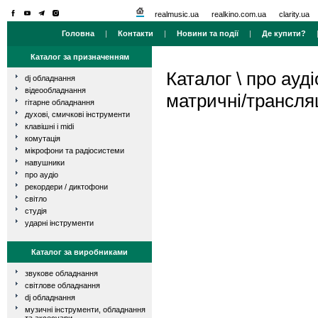
realmusic.ua
realkino.com.ua
clarity.ua
Головна
|
Контакти
|
Новини та події
|
Де купити?
Каталог за призначенням
Каталог
\
про ауді
dj обладнання
відеообладнання
матричні/трансля
гітарне обладнання
духові, смичкові інструменти
клавішні і midi
комутація
мікрофони та радіосистеми
навушники
про аудіо
рекордери / диктофони
світло
студія
ударні інструменти
Каталог за виробниками
звукове обладнання
світлове обладнання
dj обладнання
музичні інструменти, обладнання