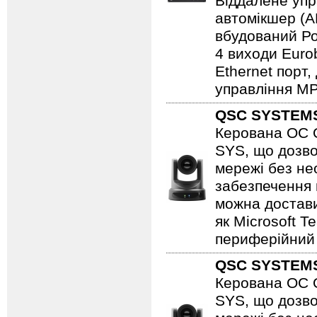
Віддалене упр
автомікшер (A
вбудований Роз
4 виходи Eurob
Ethernet порт,
управління MP-
QSC SYSTEM
Керована ОС Q
SYS, що дозво
мережі без не
забезпечення 
можна достави
як Microsoft 
периферійний 
QSC SYSTEM
Керована ОС Q
SYS, що дозво