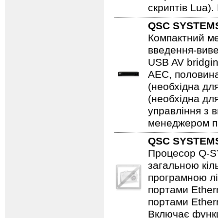
скриптів Lua)
QSC SYSTEM
Компактний м
введення-виве
USB AV bridgi
AEC, половина
(необхідна дл
(необхідна дл
управління з 
менеджером пр
QSC SYSTEM
Процесор Q-SY
загальною кіл
програмною лі
портами Ether
портами Ether
Включає функц