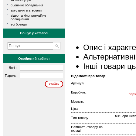
та аксесуари
сценічне обладнання
акустичні матеріали
відео та кінопроекційне
обладнання
всі бренди
Пошук у каталозі
Опис і характ
Альтернативні
Особистий кабінет
Інші товари ц
Логін:
Пароль:
Відомості про товар:
Артикул:
Виробник:
http
Модель:
Ціна:
мікшери інста
Тип товару:
Наявність товару на
складі: