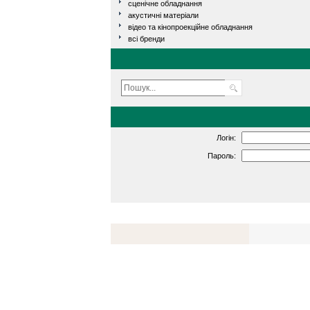
сценічне обладнання
акустичні матеріали
відео та кінопроекційне обладнання
всі бренди
Логін:
Пароль: