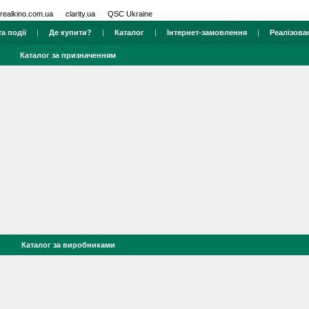
realkino.com.ua
clarity.ua
QSC Ukraine
а події
|
Де купити?
|
Каталог
|
Інтернет-замовлення
|
Реалізова
Каталог за призначенням
Каталог за виробниками