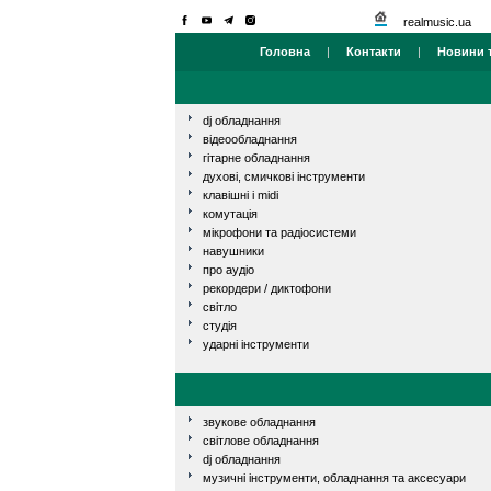
realmusic.ua
Головна
|
Контакти
|
Новини т
dj обладнання
відеообладнання
гітарне обладнання
духові, смичкові інструменти
клавішні і midi
комутація
мікрофони та радіосистеми
навушники
про аудіо
рекордери / диктофони
світло
студія
ударні інструменти
звукове обладнання
світлове обладнання
dj обладнання
музичні інструменти, обладнання та аксесуари