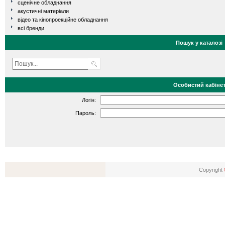
сценічне обладнання
акустичні матеріали
відео та кінопроекційне обладнання
всі бренди
Пошук у каталозі
Особистий кабіне
Логін:
Пароль:
Copyright