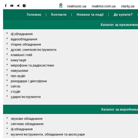
realmusic.ua
realkino.com.ua
clarity.ua
Головна
|
Контакти
|
Новини та події
|
Де купити?
Каталог за призначен
dj обладнання
відеообладнання
гітарне обладнання
духові, смичкові інструменти
клавішні і midi
комутація
мікрофони та радіосистеми
навушники
про аудіо
рекордери / диктофони
світло
студія
ударні інструменти
Каталог за виробник
звукове обладнання
світлове обладнання
dj обладнання
музичні інструменти, обладнання та аксесуари