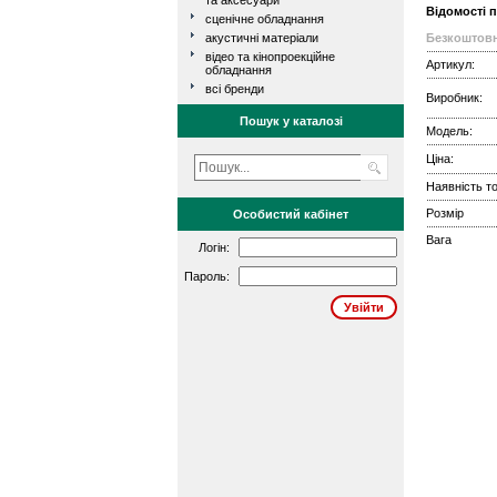
та аксесуари
Відомості 
сценічне обладнання
акустичні матеріали
Безкоштовн
відео та кінопроекційне
Артикул:
обладнання
всі бренди
Виробник:
Пошук у каталозі
Модель:
Ціна:
Наявність то
Розмір
Особистий кабінет
Вага
Логін:
Пароль: