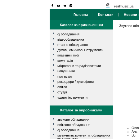
realmusic.ua
Головна
|
Контакти
|
Новини т
Каталог за призначенням
Звукове об
dj обладнання
відеообладнання
гітарне обладнання
духові, смичкові інструменти
клавішні і midi
комутація
мікрофони та радіосистеми
навушники
про аудіо
рекордери / диктофони
світло
студія
ударні інструменти
Каталог за виробниками
звукове обладнання
світлове обладнання
Опис
dj обладнання
Альт
Всі 
музичні інструменти, обладнання