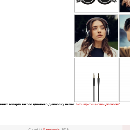
вних товарів такого цінового діапазону немає.
Розширити ціновий діапазон?
Copyright
© realmusic
, 2019