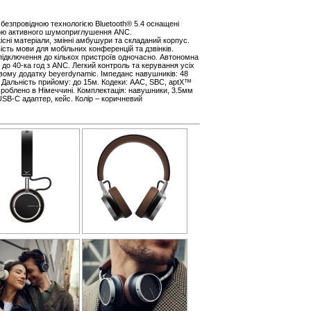
 безпровідною технологією Bluetooth® 5.4 оснащені
ою активного шумоприглушення ANC.
існі матеріали, змінні амбушури та складаний корпус.
ість мови для мобільних конференцій та дзвінків.
 підключення до кількох пристроїв одночасно. Автономна
 до 40-ка год з ANC. Легкий контроль та керування усіх
вому додатку beyerdynamic. Імпеданс навушників: 48
ц. Дальність прийому: до 15м. Кодеки: AAC, SBC, aptX™
 Зроблено в Німеччині. Комплектація: навушники, 3.5мм
SB-С адаптер, кейс. Колір – коричневий