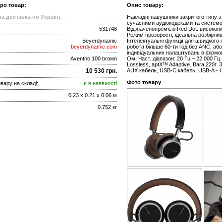
про товар:
Опис товару:
а доставка по Україні.
Накладні навушники закритого типу з
сучасними аудіокодеками та систем
531748
Відзначенопремією Red Dot: високояк
Режим прозорості, ідеальна розбірлив
Beyerdynamic
Інтелектуальні функції для швидкого
beyerdynamic.com
робота більше 60-ти год без ANC, або
індивідуальних налаштувань в фірмо
Aventho 100 brown
Ом. Част. діапазон: 20 Гц – 22 000 Г
Lossless, aptX™ Adaptive. Вага 220г.
10 530 грн.
AUX кабель, USB-С кабель, USB-А - U
Фото товару
вару на складі:
є в наявності
0.23 x 0.21 x 0.06 м
0.752 кг