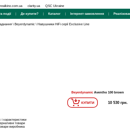
realkino.com.ua
clarity.ua
QSC Ukraine
а події
|
Де купити?
|
Каталог
|
Інтернет-замовлення
|
Реалізова
ладнання
\
Beyerdynamic
\
Навушники HiFi серії Exclusive Line
Beyerdynamic
Aventho 100 brown
10 530 грн.
КУПИТИ
 і характеристики
ернативні товари
товари виробника