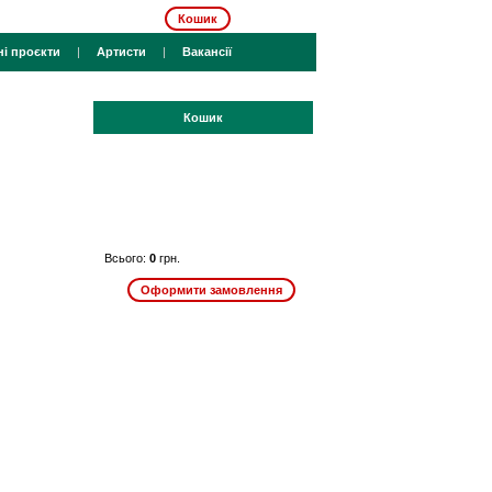
Кошик
ні проєкти
|
Артисти
|
Вакансії
Кошик
Всього:
0
грн.