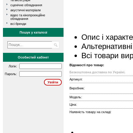
та аксесуари
сценічне обладнання
акустичні матеріали
відео та кінопроекційне
обладнання
всі бренди
Пошук у каталозі
Опис і характ
Альтернативні
Всі товари ви
Особистий кабінет
Відомості про товар:
Логін:
Безкоштовна доставка по Україні.
Пароль:
Артикул:
Виробник:
Модель:
Ціна:
Наявність товару на складі: