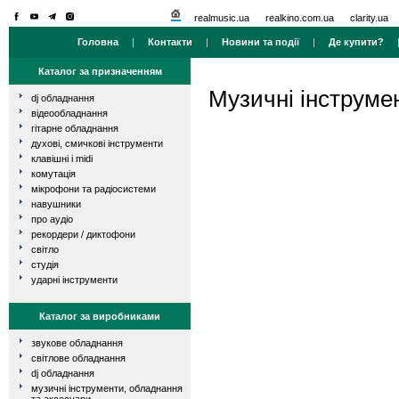
realmusic.ua
realkino.com.ua
clarity.ua
Головна
|
Контакти
|
Новини та події
|
Де купити?
Каталог за призначенням
Музичні інструме
dj обладнання
відеообладнання
гітарне обладнання
духові, смичкові інструменти
клавішні і midi
комутація
мікрофони та радіосистеми
навушники
про аудіо
рекордери / диктофони
світло
студія
ударні інструменти
Каталог за виробниками
звукове обладнання
світлове обладнання
dj обладнання
музичні інструменти, обладнання