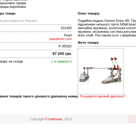
ернативні товари
товари виробника
про товар:
Опис товару:
а доставка по Україні.
Подвійна педаль Demon Drive XR. Пря
підшипники низького тертя NiNjA bear
531493
звичайна пружина), колотушки extrem
пружини, незалежна система регулюва
Pearl
drive shaft. Поставляється з фирмо
pearldrum.com
Фото товару
P-3502D
97 200 грн.
вару на складі:
є в наявності
вних товарів такого цінового діапазону немає.
Розширити ціновий діапазон?
Copyright
© realmusic
, 2019