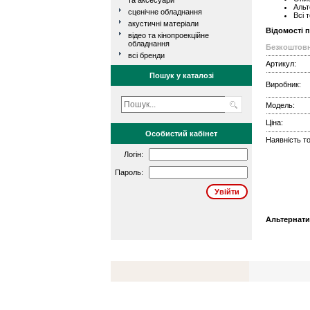
та аксесуари
Альт
сценічне обладнання
Всі 
акустичні матеріали
Відомості 
відео та кінопроекційне
обладнання
Безкоштовн
всі бренди
Артикул:
Пошук у каталозі
Виробник:
Модель:
Ціна:
Особистий кабінет
Наявність то
Логін:
Пароль:
Альтернати