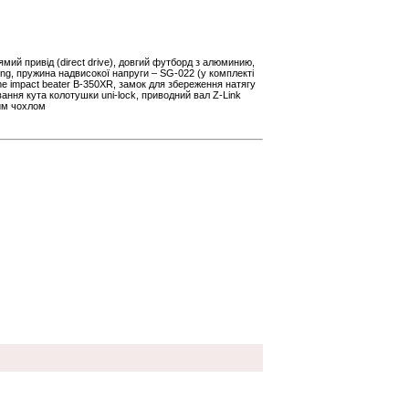
мий привід (direct drive), довгий футборд з алюминию,
ing, пружина надвисокої напруги – SG-022 (у комплекті
e impact beater B-350XR, замок для збереження натягу
ння кута колотушки uni-lock, приводний вал Z-Link
вим чохлом