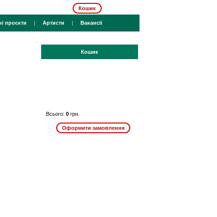
Кошик
ні проєкти
|
Артисти
|
Вакансії
Кошик
Всього:
0
грн.