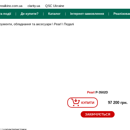
realkino.com.ua
clarity.ua
QSC Ukraine
а події
|
Де купити?
|
Каталог
|
Інтернет-замовлення
|
Реалізова
трументи, обладнання та аксесуари
\
Pearl
\
Педалі
Pearl
P-3502D
97 200 грн.
КУПИТИ
ЗАКІНЧУЄТЬСЯ
 і характеристики