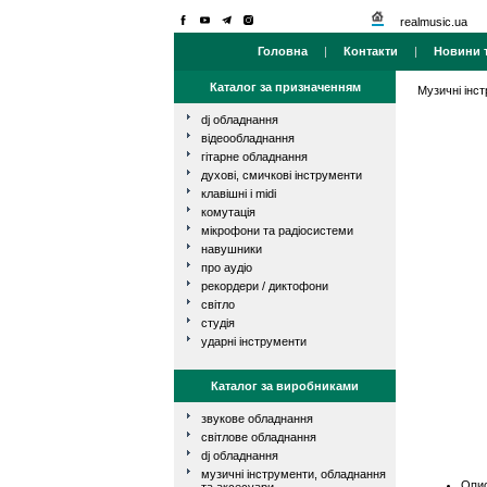
realmusic.ua
Головна
|
Контакти
|
Новини т
Каталог за призначенням
Музичні інс
dj обладнання
відеообладнання
гітарне обладнання
духові, смичкові інструменти
клавішні і midi
комутація
мікрофони та радіосистеми
навушники
про аудіо
рекордери / диктофони
світло
студія
ударні інструменти
Каталог за виробниками
звукове обладнання
світлове обладнання
dj обладнання
музичні інструменти, обладнання
Опис