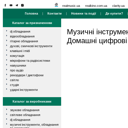
realmusic.ua
realkino.com.ua
clarity.ua
Головна
|
Контакти
|
Новини та події
|
Де купити?
Каталог за призначенням
Музичні інструме
dj обладнання
відеообладнання
Домашні цифрові 
гітарне обладнання
духові, смичкові інструменти
клавішні і midi
комутація
мікрофони та радіосистеми
навушники
про аудіо
рекордери / диктофони
світло
студія
ударні інструменти
Каталог за виробниками
звукове обладнання
світлове обладнання
dj обладнання
музичні інструменти, обладнання