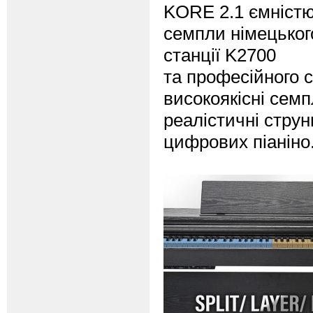
KORE 2.1 ємністю 
семпли німецьког
станції K2700
та професійного 
високоякісні семп
реалістичні струн
цифрових піаніно