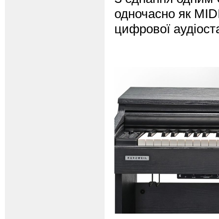
одночасно як MIDI
цифрової аудіост