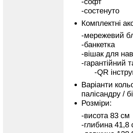
-софт
-состенуто
Комплектні ак
-мережевий б
-банкетка
-вішак для на
-гарантійний 
-QR інструкці
Варіанти кольо
палісандру / б
Розміри:
-висота 83 см
-глибина 41,8