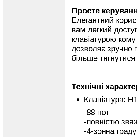
Просте керуванн
Елегантний корис
вам легкий досту
клавіатурою комут
дозволяє зручно п
більше тягнутися 
Технічні характ
Клавіатура: H1
-88 нот
-повністю зва
-4-зонна град