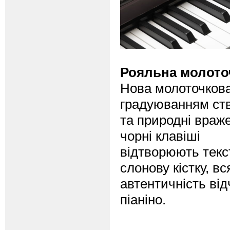
Рояльна молоточ
Нова молоточкова 
градуюванням ств
та природні враже
чорні клавіші
відтворюють текст
слонову кістку, в
автентичність від
піаніно.