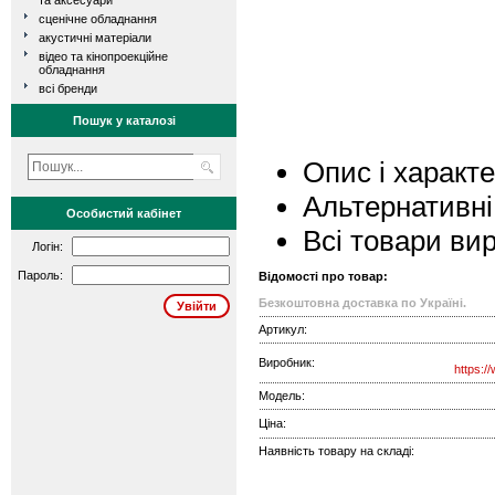
та аксесуари
сценічне обладнання
акустичні матеріали
відео та кінопроекційне
обладнання
всі бренди
Пошук у каталозі
Опис і характ
Альтернативні
Особистий кабінет
Всі товари ви
Логін:
Пароль:
Відомості про товар:
Безкоштовна доставка по Україні.
Артикул:
Виробник:
https:/
Модель:
Ціна:
Наявність товару на складі: