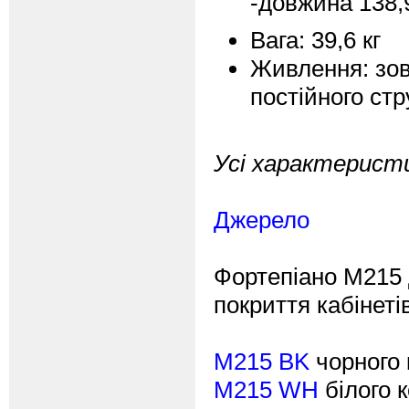
-довжина 138,
Вага: 39,6 кг
Живлення: зов
постійного стр
Усі характеристи
Джерело
Фортепіано M215 
покриття кабінеті
M215 BK
чорного 
M215 WH
білого 