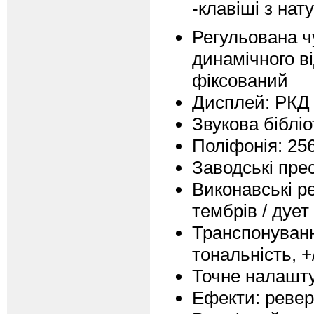
-клавіші з на
Регульована ч
динамічного ві
фіксований
Дисплей: РКД
Звукова бібліо
Поліфонія: 256
Заводські прес
Виконавські р
тембрів / дует
Транспонуванн
тональність, +
Точне налашту
Ефекти: реверб