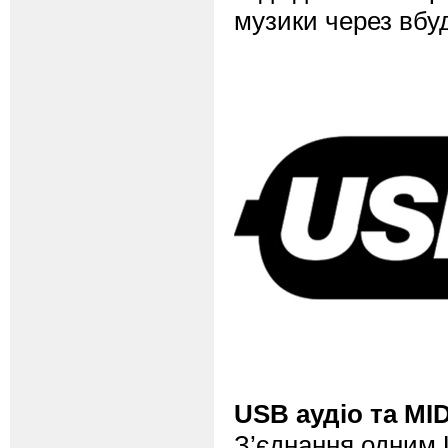
музики через вбуд
USB аудіо та MID
З’єднання одним