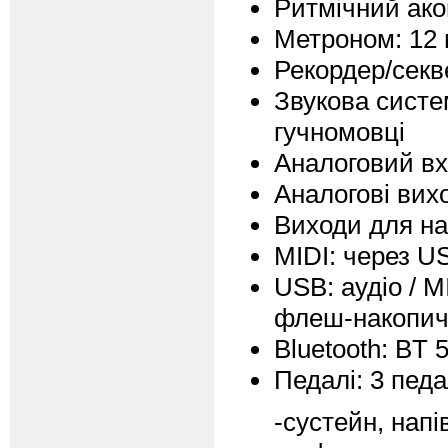
Ритмічний ако
Метроном: 12 
Рекордер/секве
Звукова систем
гучномовці
Аналоговий вх
Аналогові вих
Виходи для на
MIDI: через US
USB: аудіо / M
флеш-накопич
Bluetooth: BT 5
Педалі: 3 педа
-сустейн, нап