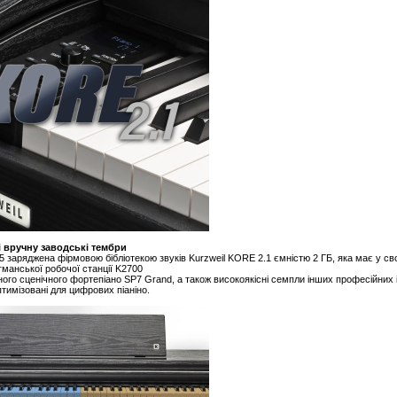
і вручну заводські тембри
 заряджена фірмовою бібліотекою звуків Kurzweil KORE 2.1 ємністю 2 ГБ, яка має у св
гманської робочої станції K2700
ого сценічного фортепіано SP7 Grand, а також високоякісні семпли інших професійних ін
птимізовані для цифрових піаніно.