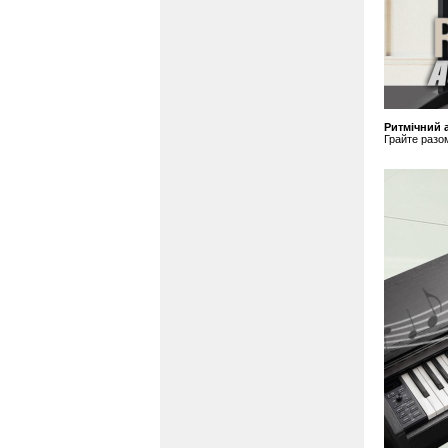
Ритмічний 
Грайте разо