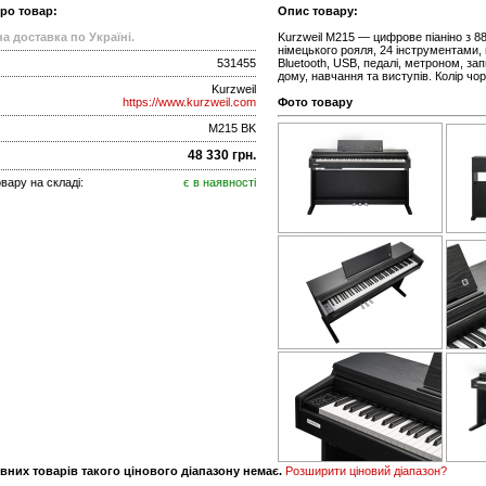
про товар:
Опис товару:
а доставка по Україні.
Kurzweil M215 — цифрове піаніно з 
німецького рояля, 24 інструментами, 
531455
Bluetooth, USB, педалі, метроном, за
дому, навчання та виступів. Колір чор
Kurzweil
https://www.kurzweil.com
Фото товару
M215 BK
48 330 грн.
вару на складі:
є в наявності
вних товарів такого цінового діапазону немає.
Розширити ціновий діапазон?