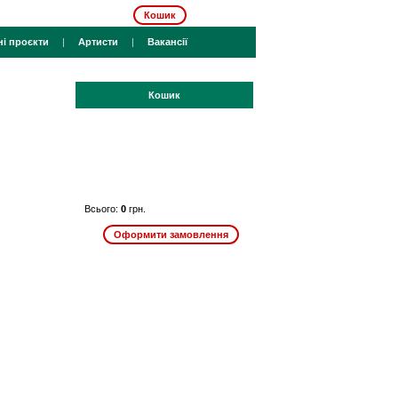
Кошик
ні проєкти
|
Артисти
|
Вакансії
Кошик
Всього:
0
грн.