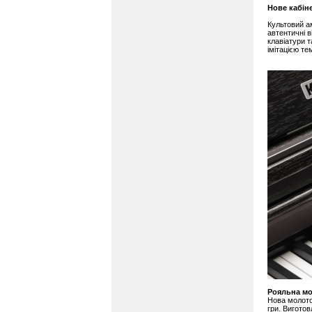
Новe кабін
Культовий а
автентичні 
клавіатури 
імітацією те
Рояльна мо
Нова молото
гри. Виготов