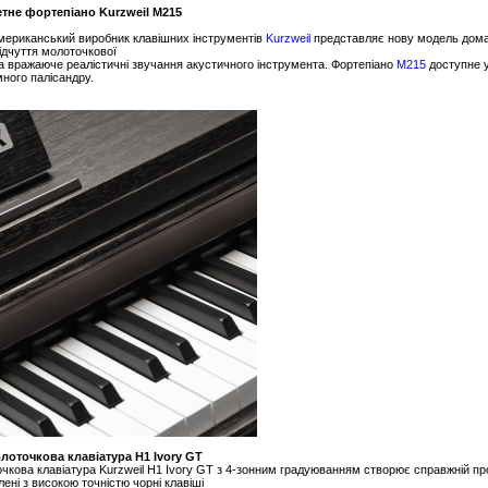
етне фортепіано Kurzweil M215
мериканський виробник клавішних інструментів
Kurzweil
представляє нову модель домаш
відчуття молоточкової
та вражаюче реалістичні звучання акустичного інструмента. Фортепіано
M215
доступне у
много палісандру.
лоточкова клавіатура H1 Ivory GT
чкова клавіатура Kurzweil H1 Ivory GT з 4-зонним градуюванням створює справжній про
лені з високою точністю чорні клавіші