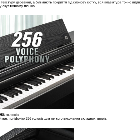
текстуру деревини, а білі мають покриття під слонову кістку, вся клавіатура точно відтво
 акустичному піаніно.
256 голосів
 має поліфонію 256 голосів для легкого виконання складних творів.