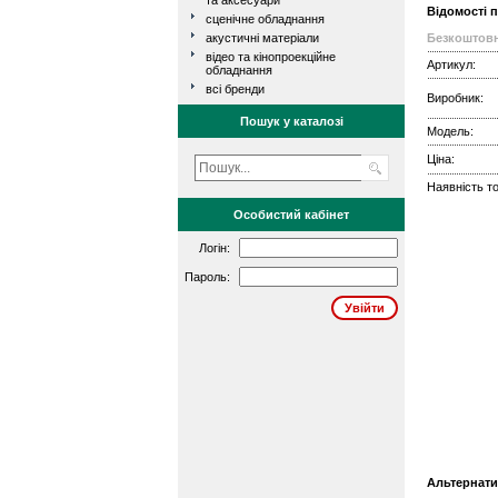
та аксесуари
Відомості 
сценічне обладнання
акустичні матеріали
Безкоштовн
відео та кінопроекційне
Артикул:
обладнання
всі бренди
Виробник:
Пошук у каталозі
Модель:
Ціна:
Наявність то
Особистий кабінет
Логін:
Пароль:
Альтернати