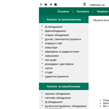
realmusic.ua
Головна
|
Контакти
|
Новини т
Каталог за призначенням
Музичні інс
dj обладнання
відеообладнання
гітарне обладнання
духові, смичкові інструменти
клавішні і midi
комутація
мікрофони та радіосистеми
навушники
про аудіо
рекордери / диктофони
світло
студія
ударні інструменти
Каталог за виробниками
звукове обладнання
світлове обладнання
Опис
dj обладнання
Альт
Всі 
музичні інструменти, обладнання