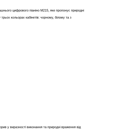
нього цифрового піаніно M215, яке пропонує природні
 трьох кольорах кабінетів: чорному, білому та з
рив у виразності виконання та природні враження від