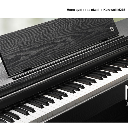
Нове цифрове піаніно Kurzweil M215