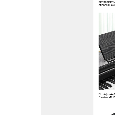
відтворюють 
справжньому
Поліфонія 
Піаніно M215