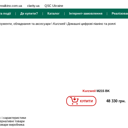
realkino.com.ua
clarity.ua
QSC Ukraine
а події
|
Де купити?
|
Каталог
|
Інтернет-замовлення
|
Реалізова
трументи, обладнання та аксесуари
\
Kurzweil
\
Домашні цифрові піаніно та роялі
Kurzweil
M215 BK
48 330 грн.
КУПИТИ
 і характеристики
ернативні товари
товари виробника