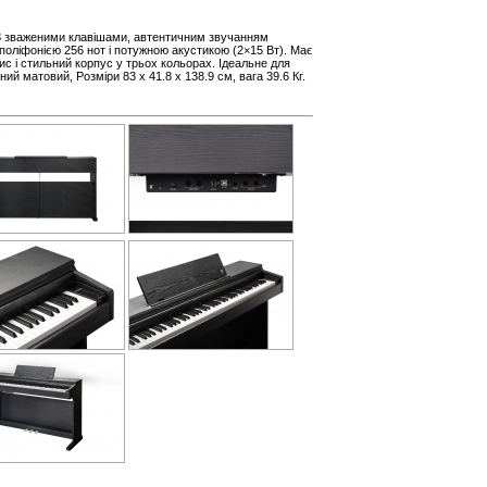
88 зваженими клавішами, автентичним звучанням
поліфонією 256 нот і потужною акустикою (2×15 Вт). Має
пис і стильний корпус у трьох кольорах. Ідеальне для
ний матовий, Розміри 83 х 41.8 х 138.9 см, вага 39.6 Кг.