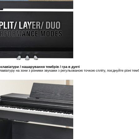
клавіатури / нашарування тембрів / гра в дуеті
лавіатуру на зони з різними звуками з регульованою точкою спліту, поєднуйте різні тем