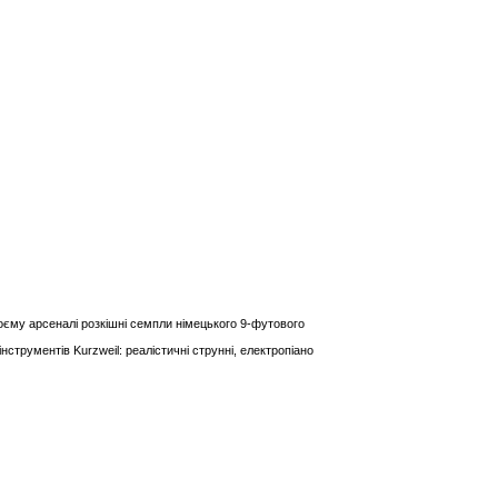
оєму арсеналі розкішні семпли німецького 9-футового
струментів Kurzweil: реалістичні струнні, електропіано