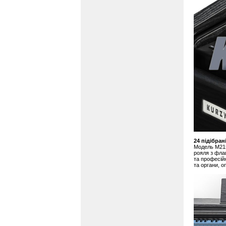
24 підібран
Модель M215
рояля з фла
та професійн
та органи, о