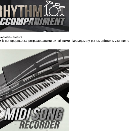
акомпанемент
м із попередньо запрограмованими ритмічними підкладами у різноманітних музичних ст