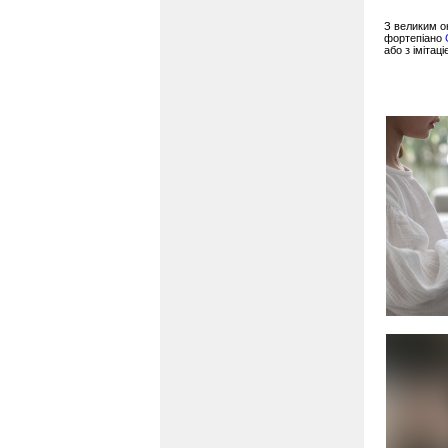
З великим о
фортепіано
або з імітац