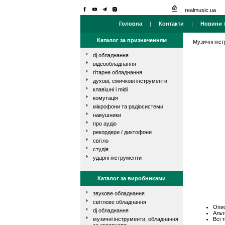
realmusic.ua
Головна
|
Контакти
|
Новини т
Каталог за призначенням
Музичні інс
dj обладнання
відеообладнання
гітарне обладнання
духові, смичкові інструменти
клавішні і midi
комутація
мікрофони та радіосистеми
навушники
про аудіо
рекордери / диктофони
світло
студія
ударні інструменти
Каталог за виробниками
звукове обладнання
світлове обладнання
Опис
dj обладнання
Альт
Всі 
музичні інструменти, обладнання