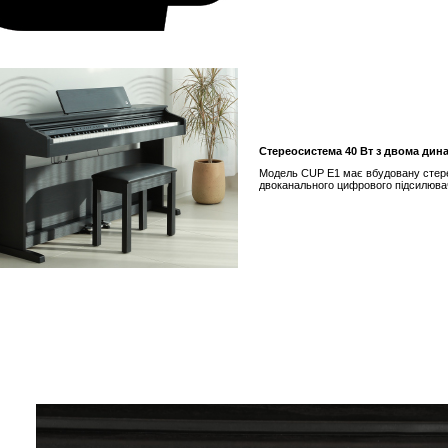
Стереосистема 40 Вт з двома дин
Модель CUP E1 має вбудовану стерео
двоканального цифрового підсилювач