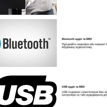
Bluetooth аудіо та MIDI
Під’єднайте смартфон або планшет б
вбудовану аудіосистему.
USB аудіо та MIDI
USB-з’єднання з комп’ютером Mac аб
контролера та / або аудіоджерела дл