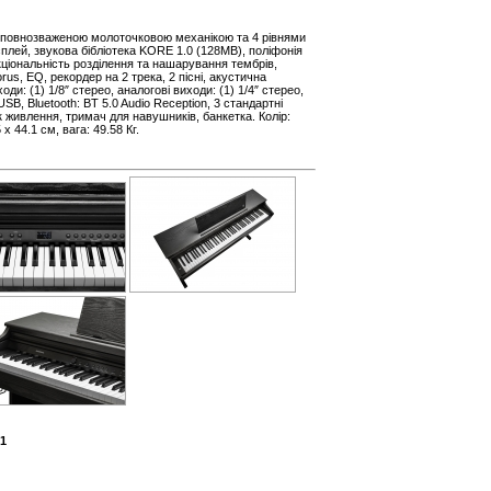
з повнозваженою молоточковою механікою та 4 рівнями
сплей, звукова бібліотека KORE 1.0 (128MB), поліфонія
нкціональність розділення та нашарування тембрів,
us, EQ, рекордер на 2 трека, 2 пісні, акустична
оди: (1) 1/8″ стерео, аналогові виходи: (1) 1/4″ стерео,
USB, Bluetooth: BT 5.0 Audio Reception, 3 стандартні
к живлення, тримач для навушників, банкетка. Колір:
х 44.1 см, вага: 49.58 Кг.
1