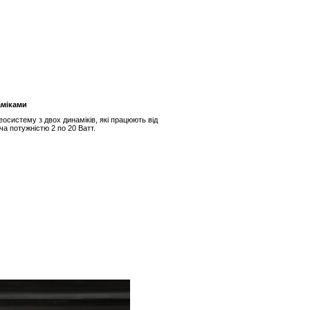
аміками
систему з двох динаміків, які працюють від
а потужністю 2 по 20 Ватт.