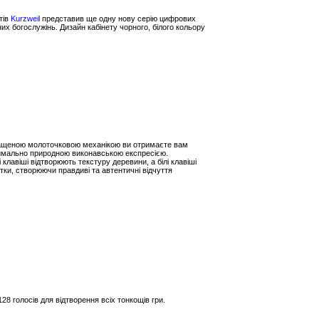
тів
Kurzweil
представив ще одну нову серію цифрових
их богослужінь. Дизайн кабінету чорного, білого кольору
снащеною молоточковою механікою ви отримаєте вам
ксимально природною виконавською експресією.
 клавіші відтворюють текстуру деревини, а білі клавіші
тки, створюючи правдиві та автентичні відчуття
28 голосів для відтворення всіх тонкощів гри.