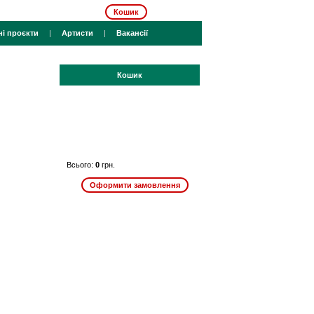
Кошик
ні проєкти
|
Артисти
|
Вакансії
Кошик
Всього:
0
грн.