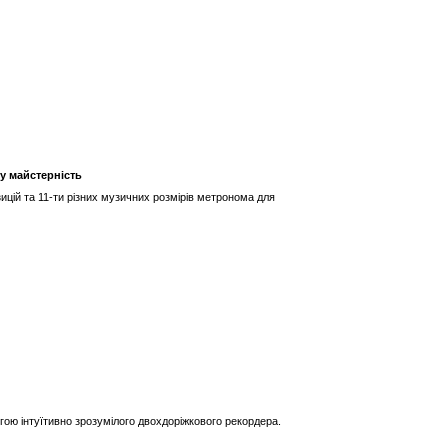
у майстерність
цій та 11-ти різних музичних розмірів метронома для
гою інтуїтивно зрозумілого двохдоріжкового рекордера.