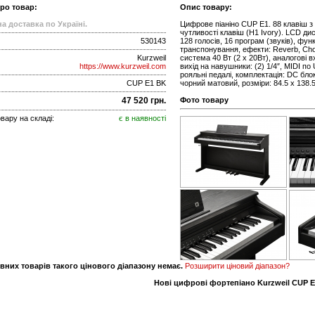
про товар:
Опис товару:
а доставка по Україні.
Цифрове піаніно CUP E1. 88 клавіш 
чутливості клавіш (H1 Ivory). LCD ди
530143
128 голосів, 16 програм (звуків), фу
транспонування, ефекти: Reverb, Chor
Kurzweil
система 40 Вт (2 x 20Вт), аналогові вх
https://www.kurzweil.com
вихід на навушники: (2) 1/4″, MIDI по 
рояльні педалі, комплектація: DC бло
CUP E1 BK
чорний матовий, розміри: 84.5 х 138.5 
47 520 грн.
Фото товару
вару на складі:
є в наявності
вних товарів такого цінового діапазону немає.
Розширити ціновий діапазон?
Нові цифрові фортепіано Kurzweil CUP E