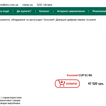
realkino.com.ua
clarity.ua
QSC Ukraine
а події
|
Де купити?
|
Каталог
|
Інтернет-замовлення
|
Реалізова
трументи, обладнання та аксесуари
\
Kurzweil
\
Домашні цифрові піаніно та роялі
Kurzweil
CUP E1 BK
47 520 грн.
КУПИТИ
 і характеристики
ернативні товари
товари виробника