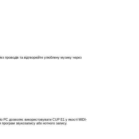
ез проводів та відтворюйте улюблену музику через
о PC дозволяє використовувати CUP E1 у якості MIDI-
я програм звукозапису або нотного запису.