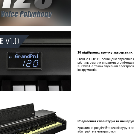
16 підібраних вручну заводських 
Піаніно CUP E1 оснащене звуковою б
містить семпли справжнього німецьк
Kurzweil, а також звучання електропі
інструментів.
Розділення клавіатури та нашару
Креативно розділяйте клавіатуру з р
або грайте в чотири руки.