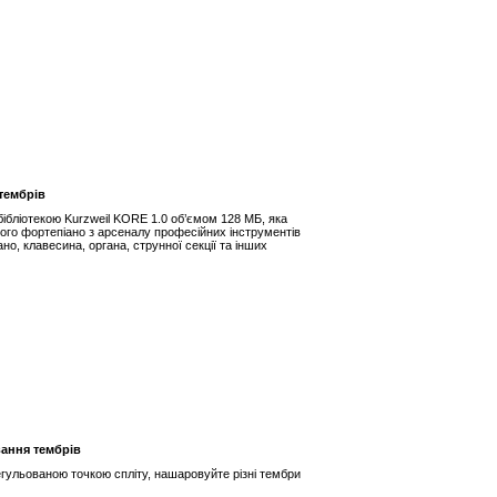
тембрів
ібліотекою Kurzweil KORE 1.0 об’ємом 128 МБ, яка
ого фортепіано з арсеналу професійних інструментів
ано, клавесина, органа, струнної секції та інших
вання тембрів
егульованою точкою спліту, нашаровуйте різні тембри