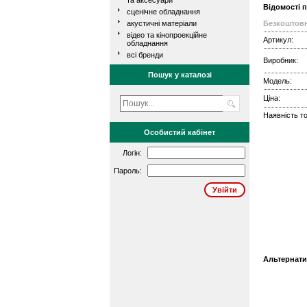
та аксесуари
Відомості 
сценічне обладнання
акустичні матеріали
Безкоштовн
відео та кінопроекційне
Артикул:
обладнання
всі бренди
Виробник:
Пошук у каталозі
Модель:
Ціна:
Наявність то
Особистий кабінет
Логін:
Пароль:
Альтернати