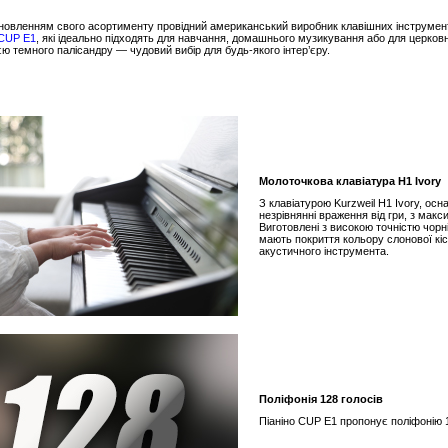
новленням свого асортименту провідний американський виробник клавішних інструмен
CUP E1
, які ідеально підходять для навчання, домашнього музикування або для церковн
ією темного палісандру — чудовий вибір для будь-якого інтер’єру.
Молоточкова клавіатура H1 Ivory
З клавіатурою Kurzweil H1 Ivory, о
незрівнянні враження від гри, з ма
Виготовлені з високою точністю чорні
мають покриття кольору слонової кіс
акустичного інструмента.
Поліфонія 128 голосів
Піаніно CUP E1 пропонує поліфонію 1