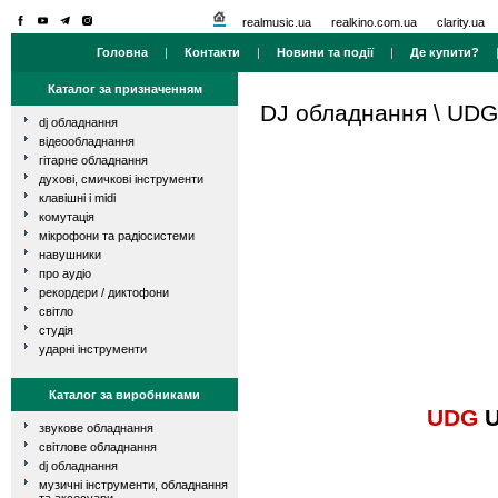
realmusic.ua
realkino.com.ua
clarity.ua
Головна
|
Контакти
|
Новини та події
|
Де купити?
Каталог за призначенням
DJ обладнання
\
UDG
dj обладнання
відеообладнання
гітарне обладнання
духові, смичкові інструменти
клавішні і midi
комутація
мікрофони та радіосистеми
навушники
про аудіо
рекордери / диктофони
світло
студія
ударні інструменти
Каталог за виробниками
UDG
U
звукове обладнання
світлове обладнання
dj обладнання
музичні інструменти, обладнання