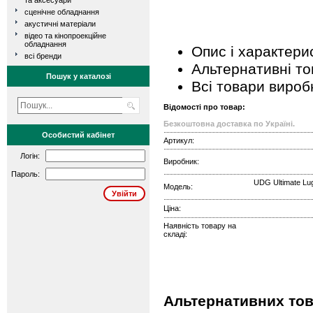
та аксесуари
сценічне обладнання
акустичні матеріали
відео та кінопроекційне
обладнання
Опис і характери
всі бренди
Альтернативні т
Пошук у каталозі
Всі товари вироб
Відомості про товар:
Безкоштовна доставка по Україні.
Особистий кабінет
Артикул:
Логін:
Виробник:
Пароль:
UDG Ultimate Lu
Модель:
Ціна:
Наявність товару на
складі:
Альтернативних това