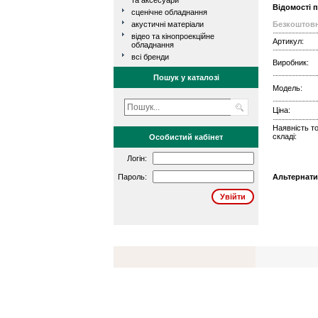
та аксесуари
Відомості 
сценічне обладнання
акустичні матеріали
Безкоштовн
відео та кінопроекційне
Артикул:
обладнання
всі бренди
Виробник:
Пошук у каталозі
Модель:
Ціна:
Наявність т
складі:
Особистий кабінет
Логін:
Пароль:
Альтернати