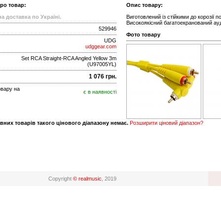
про товар:
Опис товару:
а доставка по Україні.
Виготовлений із стійкими до корозії 
Високоякісний багатоекранований ау
529946
Фото товару
UDG
udggear.com
Set RCA Straight-RCA Angled Yellow 3m
(U97005YL)
1 076 грн.
овару на
є в наявності
вних товарів такого цінового діапазону немає.
Розширити ціновий діапазон?
Copyright
© realmusic
, 2019