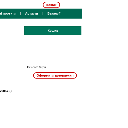
Кошик
ні проєкти
|
Артисти
|
Вакансії
Кошик
Всього:
0
грн.
7005YL)