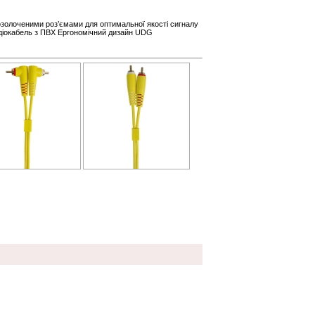
позолоченими роз’ємами для оптимальної якості сигналу
діокабель з ПВХ Ергономічний дизайн UDG