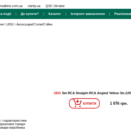
realkino.com.ua
clarity.ua
QSC Ukraine
а події
|
Де купити?
|
Каталог
|
Інтернет-замовлення
|
Реалізова
ння
\
UDG
\
Аксесуари/Столи/Стійки
UDG
Set RCA Straight-RCA Angled Yellow 3m (U9
1 076 грн.
КУПИТИ
 і характеристики
ернативні товари
товари виробника