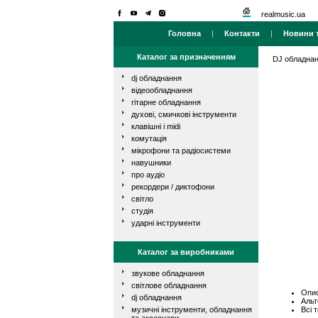
realmusic.ua
Головна
|
Контакти
|
Новини т
Каталог за призначенням
DJ обладна
dj обладнання
відеообладнання
гітарне обладнання
духові, смичкові інструменти
клавішні і midi
комутація
мікрофони та радіосистеми
навушники
про аудіо
рекордери / диктофони
світло
студія
ударні інструменти
Каталог за виробниками
звукове обладнання
світлове обладнання
Опис
dj обладнання
Альт
Всі 
музичні інструменти, обладнання