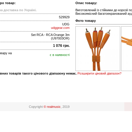
про товар:
Опис товару:
а доставка по Україні.
Виготовлений із стійкими до корозії 
Високоякісний багатоекранований ау
529929
Фото товару
UDG
udggear.com
Set RCA - RCA Orange 3m
(U97003OR)
1 076 грн.
овару на
є в наявності
вних товарів такого цінового діапазону немає.
Розширити ціновий діапазон?
Copyright
© realmusic
, 2019