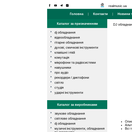
realmusic.ua
Головна
|
Контакти
|
Новини т
Каталог за призначенням
DJ обладна
dj обладнання
відеообладнання
гітарне обладнання
духові, смичкові інструменти
клавішні і midi
комутація
мікрофони та радіосистеми
навушники
про аудіо
рекордери / диктофони
світло
студія
ударні інструменти
Каталог за виробниками
звукове обладнання
світлове обладнання
Опис
dj обладнання
Альт
Всі 
музичні інструменти, обладнання