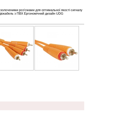
позолоченими роз’ємами для оптимальної якості сигналу
діокабель з ПВХ Ергономічний дизайн UDG