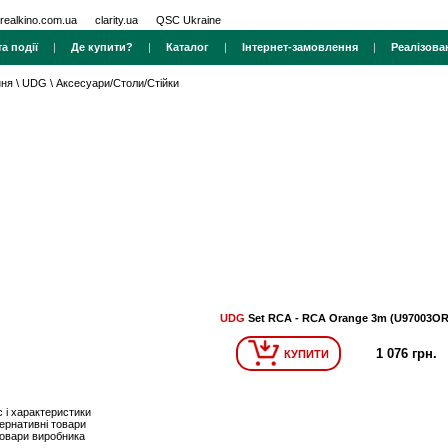
realkino.com.ua
clarity.ua
QSC Ukraine
а події
|
Де купити?
|
Каталог
|
Інтернет-замовлення
|
Реалізова
ння
\
UDG
\
Аксесуари/Столи/Стійки
UDG
Set RCA - RCA Orange 3m (U97003OR
1 076 грн.
КУПИТИ
 і характеристики
ернативні товари
товари виробника