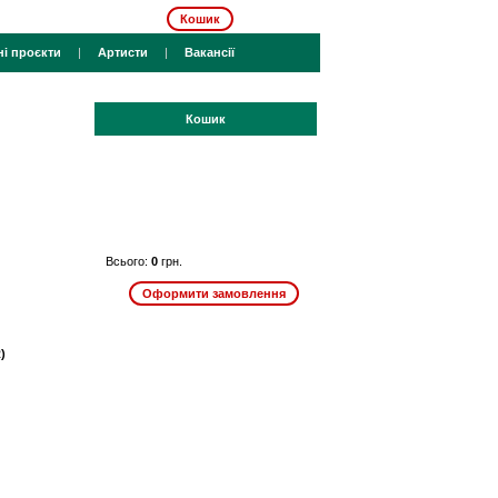
Кошик
ні проєкти
|
Артисти
|
Вакансії
Кошик
Всього:
0
грн.
)