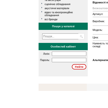
та аксесуари
Відомості 
сценічне обладнання
акустичні матеріали
Безкоштовн
відео та кінопроекційне
Артикул:
обладнання
всі бренди
Виробник:
Пошук у каталозі
Модель:
Ціна:
Наявність т
складі:
Особистий кабінет
Логін:
Пароль:
Альтернати