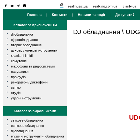
realmusic.ua
realkino.com.ua
clarity.ua
Головна
|
Контакти
|
Новини та події
|
Де купити?
Каталог за призначенням
DJ обладнання
\
UDG
dj обладнання
відеообладнання
гітарне обладнання
духові, смичкові інструменти
клавішні і midi
комутація
мікрофони та радіосистеми
навушники
про аудіо
рекордери / диктофони
світло
студія
ударні інструменти
Каталог за виробниками
UD
звукове обладнання
світлове обладнання
dj обладнання
музичні інструменти, обладнання