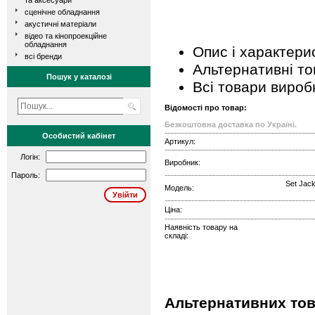
та аксесуари
сценічне обладнання
акустичні матеріали
відео та кінопроекційне
обладнання
Опис і характери
всі бренди
Альтернативні т
Пошук у каталозі
Всі товари вироб
Відомості про товар:
Безкоштовна доставка по Україні.
Особистий кабінет
Артикул:
Логін:
Виробник:
Пароль:
Set Jac
Модель:
Ціна:
Наявність товару на
складі:
Альтернативних това