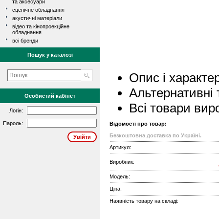
та аксесуари
сценічне обладнання
акустичні матеріали
відео та кінопроекційне
обладнання
всі бренди
Пошук у каталозі
Опис і характе
Альтернативні 
Особистий кабінет
Всі товари вир
Логін:
Пароль:
Відомості про товар:
Безкоштовна доставка по Україні.
Артикул:
Виробник:
Модель:
Ціна:
Наявність товару на складі: