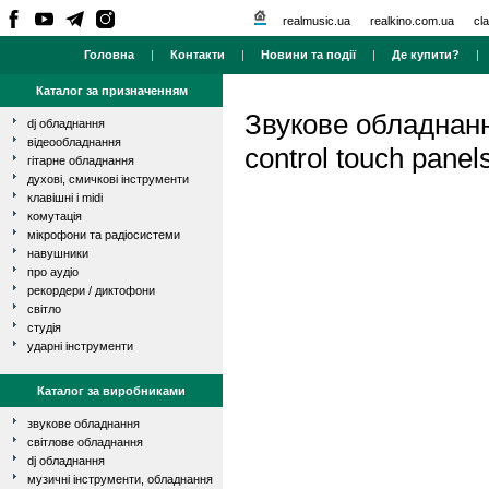
realmusic.ua
realkino.com.ua
cla
Головна
|
Контакти
|
Новини та події
|
Де купити?
Каталог за призначенням
Звукове обладнан
dj обладнання
відеообладнання
control touch panel
гітарне обладнання
духові, смичкові інструменти
клавішні і midi
комутація
мікрофони та радіосистеми
навушники
про аудіо
рекордери / диктофони
світло
студія
ударні інструменти
Каталог за виробниками
звукове обладнання
світлове обладнання
dj обладнання
музичні інструменти, обладнання