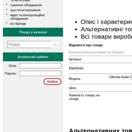
та аксесуари
сценічне обладнання
акустичні матеріали
відео та кінопроекційне
обладнання
Опис і характери
всі бренди
Альтернативні т
Пошук у каталозі
Всі товари вироб
Відомості про товар:
Безкоштовна доставка по Україні.
Особистий кабінет
Артикул:
Логін:
Виробник:
Пароль:
Ultimate Audio 
Модель:
Ціна:
Наявність товару на
складі:
Альтернативних това