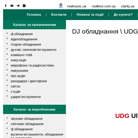
realmusic.ua
realkino.com.ua
clarity.ua
Головна
|
Контакти
|
Новини та події
|
Де купити?
Каталог за призначенням
DJ обладнання
\
UDG
dj обладнання
відеообладнання
гітарне обладнання
духові, смичкові інструменти
клавішні і midi
комутація
мікрофони та радіосистеми
навушники
про аудіо
рекордери / диктофони
світло
студія
ударні інструменти
Каталог за виробниками
UDG
Ul
звукове обладнання
світлове обладнання
dj обладнання
музичні інструменти, обладнання